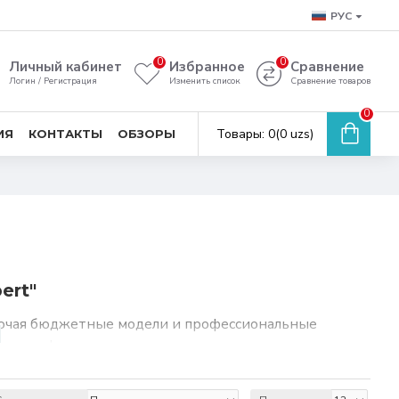
РУС
0
0
Личный кабинет
Избранное
Сравнение
Логин / Регистрация
Изменить список
Сравнение товаров
0
Товары: 0(0 uzs)
ИЯ
КОНТАКТЫ
ОБЗОРЫ
ert"
лючая бюджетные модели и профессиональные
азинах, финансовых учреждениях и заведениях