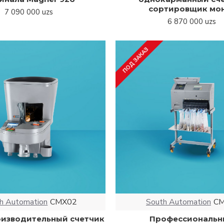
сортировщик мо
7 090 000 uzs
6 870 000 uzs
ПОД ЗАКАЗ
h Automation
CMX02
South Automation
C
изводительный счетчик
Профессиональн