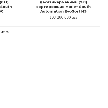
8+1)
десятикарманный (9+1)
South
сортировщик монет South
30
Automation EvoSort H9
193 280 000 uzs
иска.