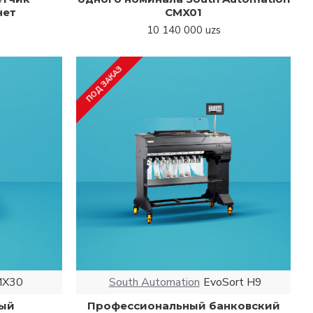
нет
CMX01
10 140 000 uzs
ПОД ЗАКАЗ
MX30
South Automation
EvoSort H9
ый
Профессиональный банковский