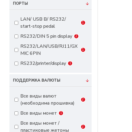
ПОРТЫ
LAN/ USB B/ RS232/
1
start-stop pedal
RS232/DIN 5 pin display
2
RS232/LAN/USB/RJ11/GX
1
MIC 6PIN
RS232/printer/display
1
ПОДДЕРЖКА ВАЛЮТЫ
Все виды валют
2
(необходима прошивка)
Все виды монет
1
Все виды монет /
2
пластиковые жетоны