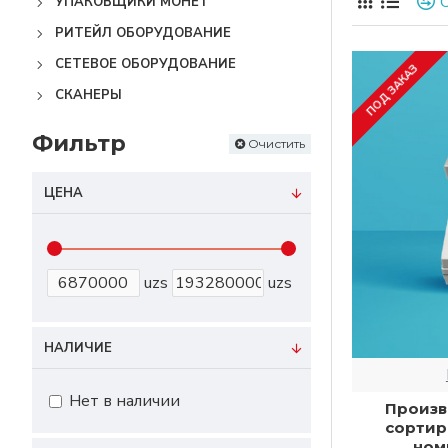
Наши счетчи
УПАКОВЩИКИ МОНЕТ
и высокую н
РИТЕЙЛ ОБОРУДОВАНИЕ
как
Magner
,
СЕТЕВОЕ ОБОРУДОВАНИЕ
ПОД ЗАКАЗ
монет для п
СКАНЕРЫ
объема пер
объема моне
Фильтр
Очистить
распознава
Все наши ап
ЦЕНА
Также мы пр
защиты от 
Закажите сч
uzs
uzs
простой фор
предоставит
НАЛИЧИЕ
Нет в наличии
Произв
сортир
ном