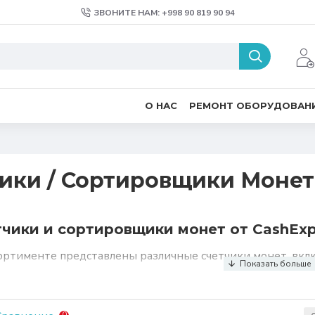
ЗВОНИТЕ НАМ: +998 90 819 90 94
О НАС
РЕМОНТ ОБОРУДОВАН
ики / Сортировщики Монет
тчики и сортировщики монет от CashExp
сортименте представлены различные счетчики монет, вк
и, которые идеально подходят для использования в маг
ечений Узбекистана.