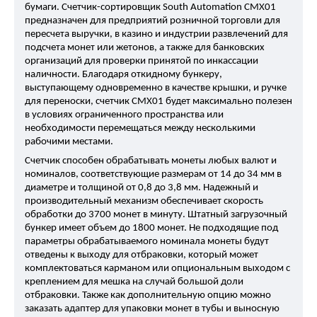
бумаги. Счетчик-сортировщик South Automation CMX01
предназначен для предприятий розничной торговли для
пересчета выручки, в казино и индустрии развлечений для
подсчета монет или жетонов, а также для банковских
организаций для проверки принятой по инкассации
наличности. Благодаря откидному бункеру,
выступающему одновременно в качестве крышки, и ручке
для переноски, счетчик CMX01 будет максимально полезен
в условиях ограниченного пространства или
необходимости перемещаться между несколькими
рабочими местами.
Счетчик способен обрабатывать монеты любых валют и
номиналов, соответствующие размерам от 14 до 34 мм в
диаметре и толщиной от 0,8 до 3,8 мм. Надежный и
производительный механизм обеспечивает скорость
обработки до 3700 монет в минуту. Штатный загрузочный
бункер имеет объем до 1800 монет. Не подходящие под
параметры обрабатываемого номинала монеты будут
отведены к выходу для отбраковки, который может
комплектоваться карманом или опциональным выходом с
креплением для мешка на случай большой доли
отбраковки. Также как дополнительную опцию можно
заказать адаптер для упаковки монет в тубы и выносную