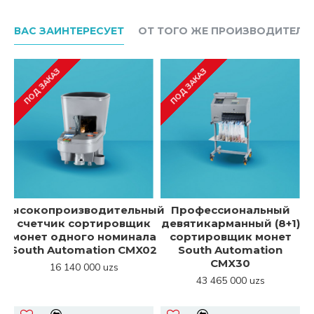
ВАС ЗАИНТЕРЕСУЕТ
ОТ ТОГО ЖЕ ПРОИЗВОДИТЕЛЯ
ПОД ЗАКАЗ
ПОД ЗАКАЗ
Высокопроизводительный
Профессиональный
счетчик сортировщик
девятикарманный (8+1)
монет одного номинала
сортировщик монет
к
South Automation CMX02
South Automation
CMX30
16 140 000 uzs
43 465 000 uzs