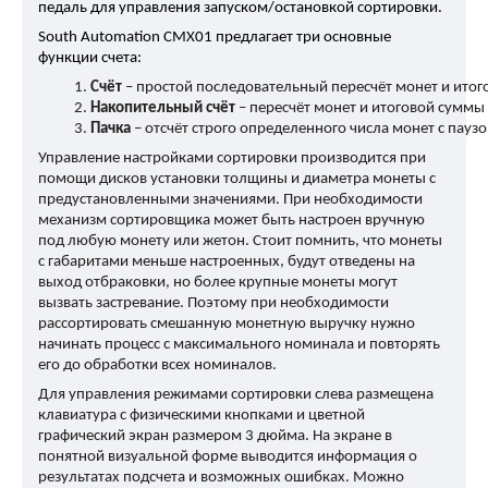
педаль для управления запуском/остановкой сортировки.
South Automation CMX01 предлагает три основные
функции счета:
Счёт
 – простой последовательный пересчёт монет и ито
Накопительный счёт
 – пересчёт монет и итоговой суммы
Пачка 
– отсчёт строго определенного числа монет с пау
Управление настройками сортировки производится при
помощи дисков установки толщины и диаметра монеты с
предустановленными значениями. При необходимости
механизм сортировщика может быть настроен вручную
под любую монету или жетон. Стоит помнить, что монеты
с габаритами меньше настроенных, будут отведены на
выход отбраковки, но более крупные монеты могут
вызвать застревание. Поэтому при необходимости
рассортировать смешанную монетную выручку нужно
начинать процесс с максимального номинала и повторять
его до обработки всех номиналов.
Для управления режимами сортировки слева размещена
клавиатура с физическими кнопками и цветной
графический экран размером 3 дюйма. На экране в
понятной визуальной форме выводится информация о
результатах подсчета и возможных ошибках. Можно