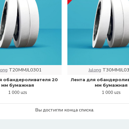
long
T20MMJL0301
Julong
T30MMJL0
я обандероливателя 20
Лента для обандероли
мм бумажная
мм бумажная
1 000 uzs
1 000 uzs
Вы достигли конца списка.