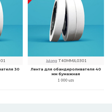
301
Julong
T40MMJL0301
вателя 30
Лента для обандероливателя 40
мм бумажная
1 000 uzs