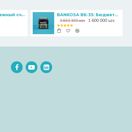
Magner 130: Надежный счетчик банкнот с функцией определением номинала
BANKOSA BK-35: Бюджетный счетчик банкнот для малого и среднего бизнеса
1 600 000 uzs
1 632 101 uzs