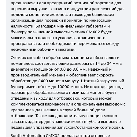
предназначен для предприятий розничной торговли для
пересчета выручки, в казино и индустрии развлечений для
подсчета монет или жетонов, а также для банковских
организаций для проверки принятой по инкассации
наличности. Благодаря минимальным габаритам и
бункеру повышенной емкости счетчик CMX02 будет
максимально полезен в условиях ограниченного
пространства или необходимости перемещаться между
несколькими рабочими местами.
Счетчик способен обрабатывать монеты любых валют и
номиналов, соответствующие размерам от 14 до 34 мм в
диаметре и толщиной от 0,8 до 3,8 мм. Надежный и
производительный механизм обеспечивает скорость
обработки до 3400 монет в минуту. Штатный загрузочный
бункер имеет объем до 10000 монет. Не подходящие под
параметры обрабатываемого номинала монеты будут
отведены к выходу для отбраковки, который может
комплектоваться карманом или опциональным выходом с
креплением для мешка на случай большой доли
отбраковки. Также как дополнительную опцию можно
заказать адаптер для упаковки монет в тубы и выносную
педаль для управления запуском/остановкой сортировки.
South Automation CMX02 предлагает три основные