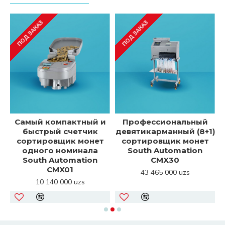
ПОД ЗАКАЗ
ПОД ЗАКАЗ
Самый компактный и
Профессиональный
быстрый счетчик
девятикарманный (8+1)
сортировщик монет
сортировщик монет
к
одного номинала
South Automation
South Automation
CMX30
CMX01
43 465 000 uzs
10 140 000 uzs