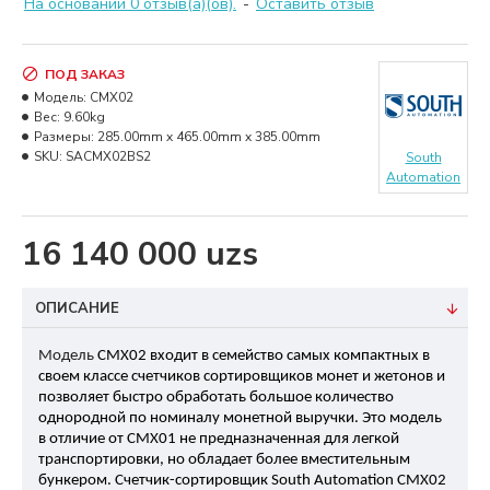
На основании 0 отзыв(а)(ов).
-
Оставить отзыв
ПОД ЗАКАЗ
Модель:
CMX02
Вес:
9.60kg
Размеры:
285.00mm x 465.00mm x 385.00mm
SKU:
SACMX02BS2
South
Automation
16 140 000 uzs
ОПИСАНИЕ
Модель
CMX02 входит в семейство самых компактных в
своем классе счетчиков сортировщиков монет и жетонов и
позволяет быстро обработать большое количество
однородной по номиналу монетной выручки. Это модель
в отличие от CMX01 не предназначенная для легкой
транспортировки, но обладает более вместительным
бункером. Счетчик-сортировщик South Automation CMX02