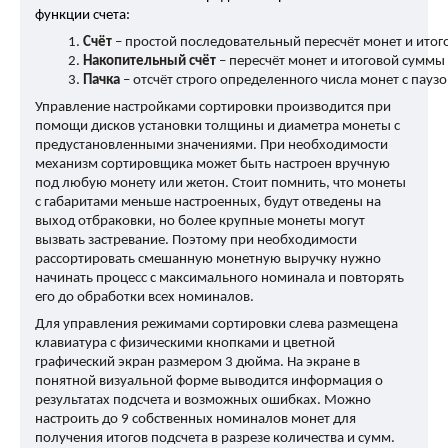
функции счета:
Счёт
 – простой последовательный пересчёт монет и ито
Накопительный счёт
 – пересчёт монет и итоговой суммы
Пачка 
– отсчёт строго определенного числа монет с пау
Управление настройками сортировки производится при
помощи дисков установки толщины и диаметра монеты с
предустановленными значениями. При необходимости
механизм сортировщика может быть настроен вручную
под любую монету или жетон. Стоит помнить, что монеты
с габаритами меньше настроенных, будут отведены на
выход отбраковки, но более крупные монеты могут
вызвать застревание. Поэтому при необходимости
рассортировать смешанную монетную выручку нужно
начинать процесс с максимального номинала и повторять
его до обработки всех номиналов.
Для управления режимами сортировки слева размещена
клавиатура с физическими кнопками и цветной
графический экран размером 3 дюйма. На экране в
понятной визуальной форме выводится информация о
результатах подсчета и возможных ошибках. Можно
настроить до 9 собственных номиналов монет для
получения итогов подсчета в разрезе количества и сумм.