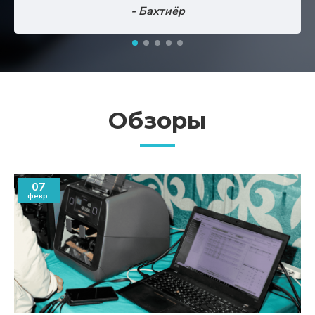
- Бахтиёр
Обзоры
07
февр.