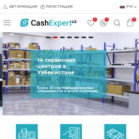
Счетчики,
АВТОРИЗАЦИЯ
РЕГИСТРАЦИЯ
РУС
сортировщики
и
0
0
0
упаковщики
банкнот
проверенных
брендов
в
14 сервисных
Узбекистане
центров в
Узбекистане
Более 50 сертифицированных
специалистов в штате компании