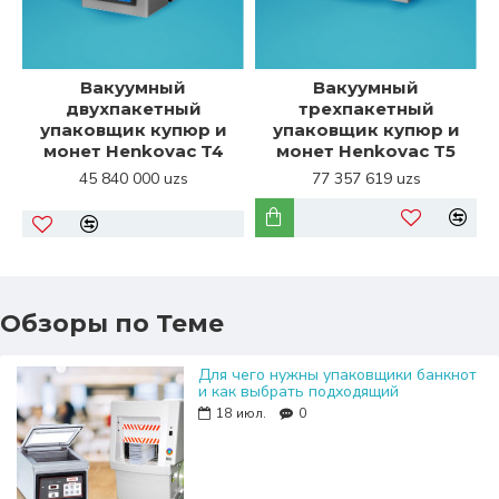
Вакуумный
Вакуумный
двухпакетный
трехпакетный
упаковщик купюр и
упаковщик купюр и
монет Henkovac T4
монет Henkovac T5
45 840 000 uzs
77 357 619 uzs
Обзоры по Теме
Для чего нужны упаковщики банкнот
и как выбрать подходящий
18
июл.
0