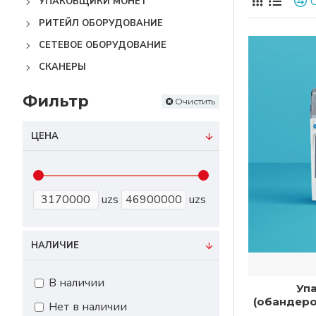
УПАКОВЩИКИ МОНЕТ
Bankosa и C
РИТЕЙЛ ОБОРУДОВАНИЕ
купюры.
СЕТЕВОЕ ОБОРУДОВАНИЕ
Если вам ну
СКАНЕРЫ
решения, ко
обандеролив
Фильтр
Очистить
упаковщики 
поддержива
ЦЕНА
обандеролив
uzs
uzs
НАЛИЧИЕ
В наличии
Уп
(обандеро
Нет в наличии