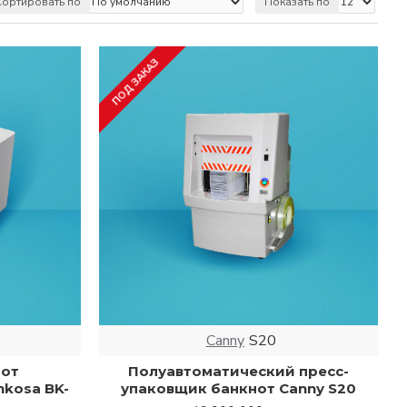
Сортировать по
Показать по
, которым необходимо упаковывать и обандероливать
ПОД ЗАКАЗ
другом городе Узбекистана,
CashExpert.uz
предлагает
сть оборудования. Мы предоставляем компактные
в, а также промышленные обандероливатели и
е пачки по 1000 банкнот. Эти устройства помогут
нежных средств. Выберите надежные
ми в каталоге
CashExpert.uz
.
Canny
S20
нот
Полуавтоматический пресс-
nkosa BK-
упаковщик банкнот Canny S20