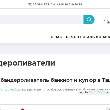
ЗВОНИТЕ НАМ: +998 90 819 90 94
О НАС
РЕМОНТ ОБОРУДОВАН
дероливатели
обандероливатель банкнот и купюр в Та
shExpert.uz
предлагает профессиональные обандероливат
в Узбекистане. В нашем ассортименте вы найдете автом
ыструю и надежную упаковку купюр и банкнот, подходящу
ских компаний. Среди популярных моделей представлены