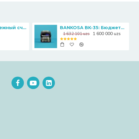
Magner 130: Надежный счетчик банкнот с функцией определением номинала
BANKOSA BK-35: Бюджетный счетчик банкнот для малого и среднего бизнеса
1 600 000 uzs
1 632 101 uzs