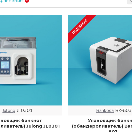
Сравнение
0
anny
, которые подойдут для различных задач и бизнесов
ПОД ЗАКАЗ
жно купить обандероливатель для денег в Ташкенте или 
торые гарантируют удобство эксплуатации и долговечно
атели, которые подходят для офисов и кассовых центро
для финансовых учреждений для упаковки денег в больши
ть порядок и обеспечить безопасность перемещения де
атели для профессиональной работы с наличными деньга
Julong
JL0301
Bankosa
BK-803
аковщик банкнот
Упаковщик банк
ливатель) Julong JL0301
(обандероливатель) Ba
803