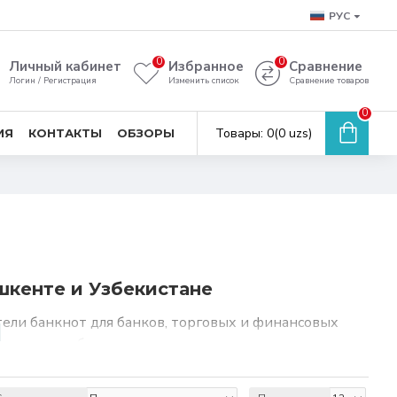
РУС
0
0
Личный кабинет
Избранное
Сравнение
Логин / Регистрация
Изменить список
Сравнение товаров
0
Товары: 0(0 uzs)
ИЯ
КОНТАКТЫ
ОБЗОРЫ
шкенте и Узбекистане
ели банкнот для банков, торговых и финансовых
атические обандероливатели для денег, которые
ю для крупного ритейла, банковских касс и
 обандероливатели банкнот производителей
Julong,