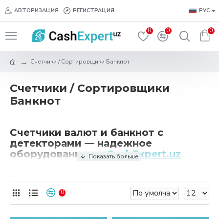
АВТОРИЗАЦИЯ
РЕГИСТРАЦИЯ
РУС
0
0
0
Счетчики / Сортировщики Банкнот
Счетчики / Сортировщики
Банкнот
Счетчики валют и банкнот с
детекторами — надежное
оборудование от
CashExpert.uz
На
CashExpert.uz
вы найдете надежные счетчики
банкнот и сортировщики банкнот с детекцией для
0
точного пересчета и проверки подлинности
банкнот. Мы предлагаем широкий спектр