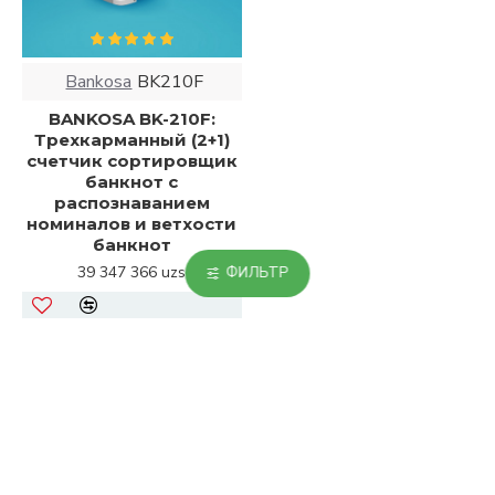
Bankosa
BK210F
BANKOSA BK-210F:
Трехкарманный (2+1)
счетчик сортировщик
банкнот с
распознаванием
номиналов и ветхости
банкнот
39 347 366 uzs
ФИЛЬТР
Вы достигли конца списка.
ПОПУЛЯРНЫЕ