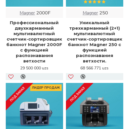
Magner
2000F
Magner
250
Профессиональный
Уникальный
двухкарманный
трехкарманный (2+1)
мультивалютный
мультивалютный
счетчик-сортировщик
счетчик-сортировщик
банкнот Magner 2000F
банкнот Magner 250 с
с функцией
функцией
распознавания
распознавания
ветхости
ветхости.
29 500 000 uzs
68 566 771 uzs
ЛИДЕР ПРОДАЖ
ПОД ЗАКАЗ
ПОД ЗАКАЗ