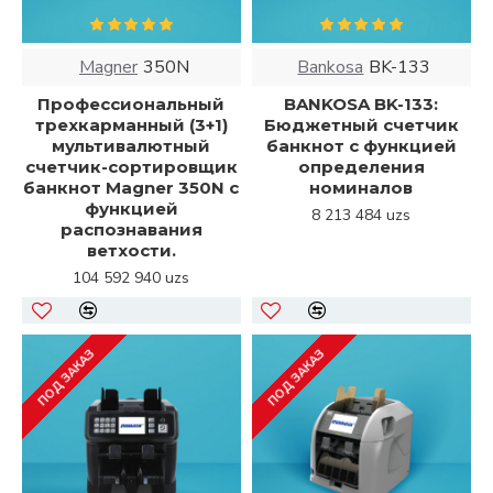
Magner
350N
Bankosa
BK-133
Профессиональный
BANKOSA BK-133:
трехкарманный (3+1)
Бюджетный счетчик
мультивалютный
банкнот с функцией
счетчик-сортировщик
определения
банкнот Magner 350N с
номиналов
функцией
8 213 484 uzs
распознавания
ветхости.
104 592 940 uzs
ПОД ЗАКАЗ
ПОД ЗАКАЗ