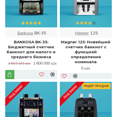
Bankosa
BK-35
Magner
125
BANKOSA BK-35:
Magner 125: Новейший
Бюджетный счетчик
счетчик банкнот с
банкнот для малого и
функцией
среднего бизнеса
определения
номинала
1 600 000 uzs
1 632 101 uzs
0 uzs
ЛИДЕР ПРОДАЖ
ПОД ЗАКАЗ
ПОД ЗАКАЗ