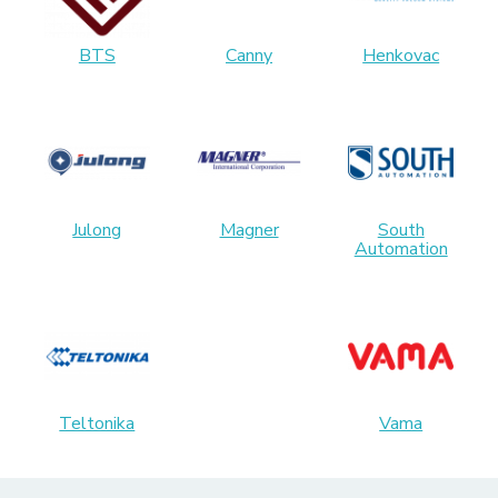
BTS
Canny
Henkovac
Julong
Magner
South
Automation
Teltonika
Vama