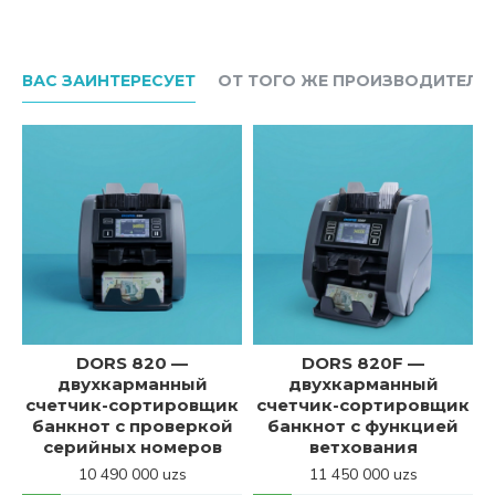
ВАС ЗАИНТЕРЕСУЕТ
ОТ ТОГО ЖЕ ПРОИЗВОДИТЕЛЯ
DORS 820 —
DORS 820F —
двухкарманный
двухкарманный
к
счетчик-сортировщик
счетчик-сортировщик
банкнот с проверкой
банкнот с функцией
серийных номеров
ветхования
10 490 000 uzs
11 450 000 uzs