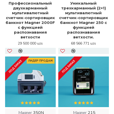
Профессиональный
Уникальный
двухкарманный
трехкарманный (2+1)
мультивалютный
мультивалютный
счетчик-сортировщик
счетчик-сортировщик
банкнот Magner 2000F
банкнот Magner 250 с
с функцией
функцией
распознавания
распознавания
ветхости
ветхости.
29 500 000 uzs
68 566 771 uzs
ЛИДЕР ПРОДАЖ
ПОД ЗАКАЗ
ПОД ЗАКАЗ
Magner
350N
Magner
215