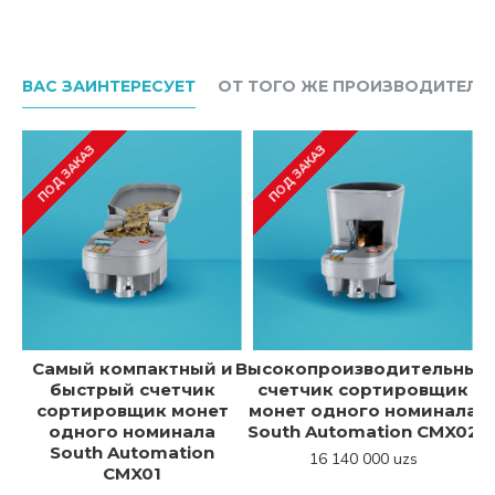
ВАС ЗАИНТЕРЕСУЕТ
ОТ ТОГО ЖЕ ПРОИЗВОДИТЕЛЯ
ПОД ЗАКАЗ
ПОД ЗАКАЗ
Самый компактный и
Высокопроизводительный
быстрый счетчик
счетчик сортировщик
д
сортировщик монет
монет одного номинала
к
одного номинала
South Automation CMX02
South Automation
16 140 000 uzs
CMX01