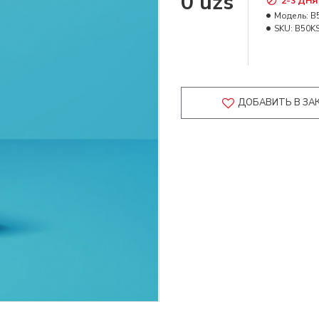
0 uzs
2-3 ДНЯ
Модель:
B
SKU:
B50K
ДОБАВИТЬ В ЗА