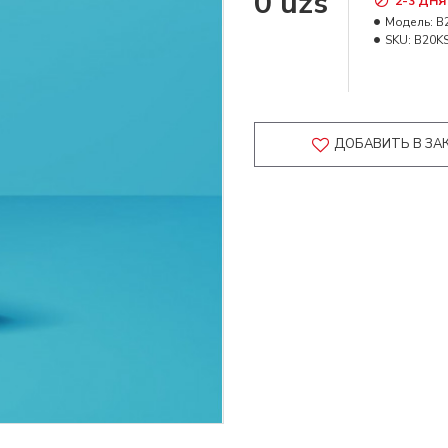
0 uzs
2-3 ДНЯ
Модель:
B
SKU:
B20K
ДОБАВИТЬ В ЗА