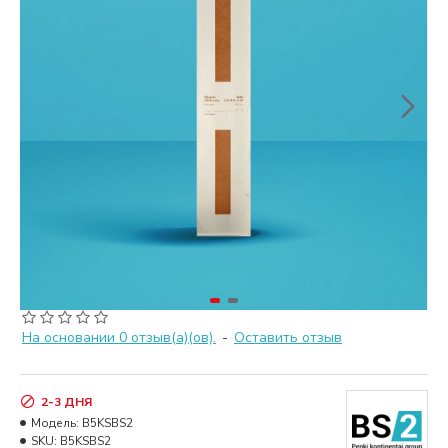
На основании 0 отзыв(а)(ов).
-
Оставить отзыв
2-3 ДНЯ
Модель:
B5KSBS2
SKU:
B5KSBS2