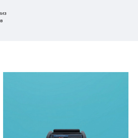
лиз
ов