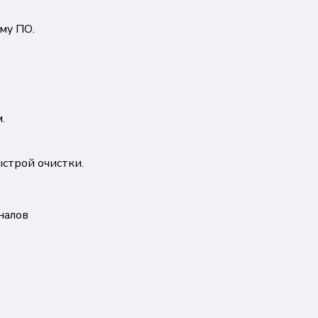
му ПО.
.
строй очистки.
налов