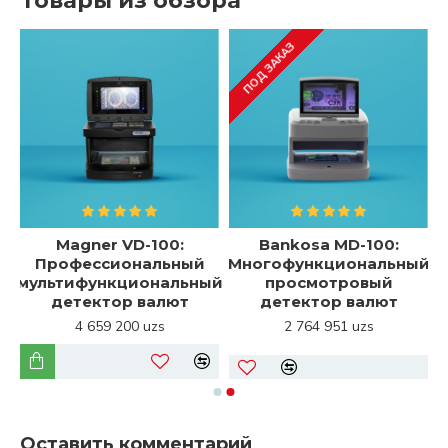
Товары из обзора
ПОД ЗАКАЗ
Magner VD-100:
Bankosa MD-100:
Профессиональный
Многофункциональный
мультифункциональный
просмотровый
5
детектор валют
детектор валют
4 659 200 uzs
2 764 951 uzs
Оставить комментарий