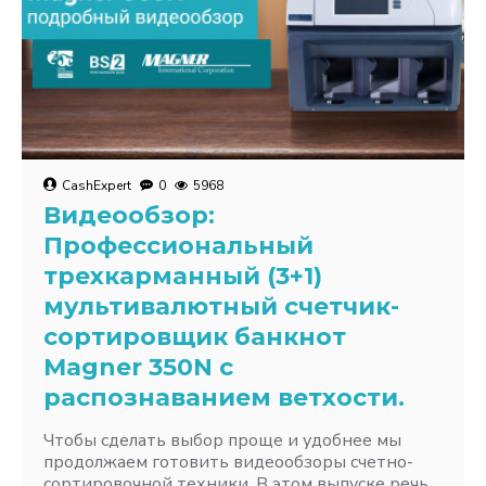
CashExpert
0
5968
Видеообзор:
Профессиональный
трехкарманный (3+1)
мультивалютный счетчик-
сортировщик банкнот
Magner 350N с
распознаванием ветхости.
Чтобы сделать выбор проще и удобнее мы
продолжаем готовить видеообзоры счетно-
сортировочной техники. В этом выпуске речь