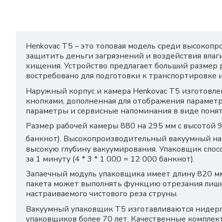
Henkovac T5 – это топовая модель среди высокоп
защитить деньги загрязнений и воздействия влаг
хищения. Устройство предлагает больший размер 
востребовано для подготовки к транспортировке
Наружный корпус и камера Henkovac T5 изготовле
кнопками, дополненная для отображения парамет
параметры и сервисные напоминания в виде понят
Размер рабочей камеры 880 на 295 мм с высотой 9
банкнот). Высокопроизводительный вакуумный н
высокую глубину вакуумирования. Упаковщик спосо
за 1 минуту (4 * 3 * 1 000 = 12 000 банкнот).
Запаечный модуль упаковщика имеет длину 820 мм
пакета может выполнять функцию отрезания лишне
настраиваемого чистового реза струны.
Вакуумный упаковщик T5 изготавливаются нидерлан
упаковщиков более 70 лет. Качественные комплек