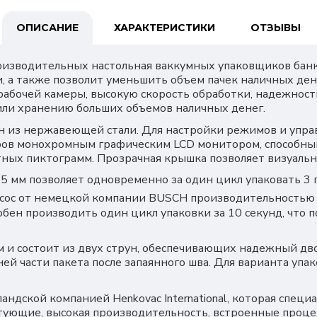
ОПИСАНИЕ
ХАРАКТЕРИСТИКИ
ОТЗЫВЫ
роизводительных настольная ваккумных упаковщиков банк
и, а также позволит уменьшить объем пачек наличных де
рабочей камеры, высокую скорость обработки, надежност
 или хранению больших объемов наличных денег.
н из нержавеющей стали. Для настройки режимов и управ
ров монохромным графическим LCD монитором, способны
ных пиктограмм. Прозрачная крышка позволяет визуальн
5 мм позволяет одновременно за один цикл упаковать 3 
асос от немецкой компании BUSCH производительностью
бен производить один цикл упаковки за 10 секунд, что п
 и состоит из двух струн, обеспечивающих надежный дво
й части пакета после запаянного шва. Для варианта упа
дской компанией Henkovac International, которая специ
тующие, высокая производительность, встроенные проце