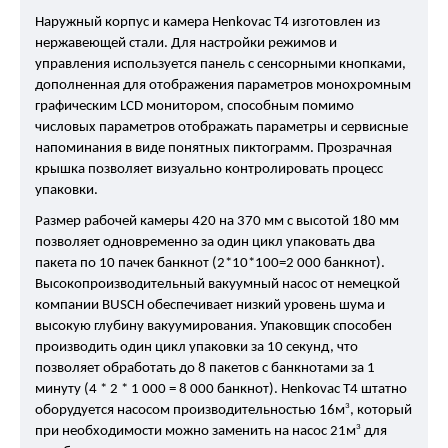
Наружный корпус и камера Henkovac T4 изготовлен из
нержавеющей стали. Для настройки режимов и
управления используется панель с сенсорными кнопками,
дополненная для отображения параметров монохромным
графическим LCD монитором, способным помимо
числовых параметров отображать параметры и сервисные
напоминания в виде понятных пиктограмм. Прозрачная
крышка позволяет визуально контролировать процесс
упаковки.
Размер рабочей камеры 420 на 370 мм с высотой 180 мм
позволяет одновременно за один цикл упаковать два
пакета по 10 пачек банкнот (2*10*100=2 000 банкнот).
Высокопроизводительный вакуумный насос от немецкой
компании BUSCH обеспечивает низкий уровень шума и
высокую глубину вакуумирования. Упаковщик способен
производить один цикл упаковки за 10 секунд, что
позволяет обработать до 8 пакетов с банкнотами за 1
минуту (4 * 2 * 1 000 = 8 000 банкнот). Henkovac T4 штатно
3
оборудуется насосом производительностью 16м
, который
3
при необходимости можно заменить на насос 21м
для