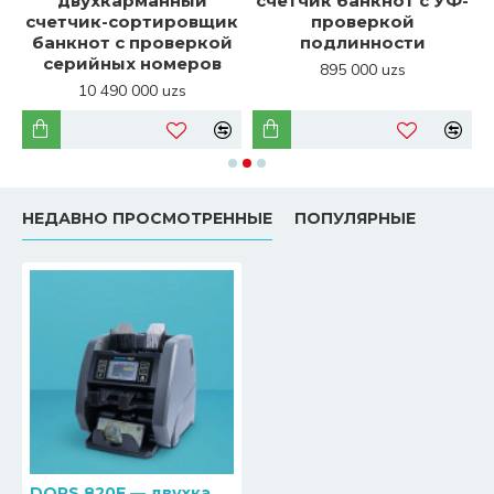
двухкарманный
счетчик банкнот с УФ-
к
счетчик-сортировщик
проверкой
банкнот с проверкой
подлинности
серийных номеров
895 000 uzs
10 490 000 uzs
НЕДАВНО ПРОСМОТРЕННЫЕ
ПОПУЛЯРНЫЕ
DORS 820F — двухкарманный счетчик-сортировщик банкнот с функцией ветхования