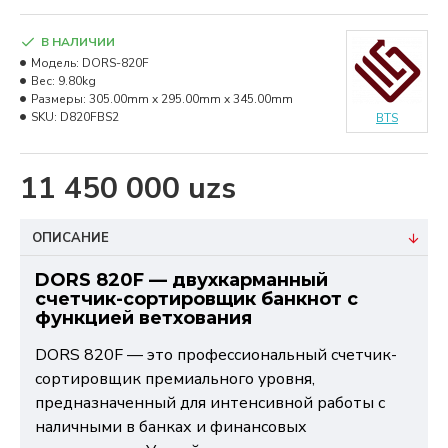
В НАЛИЧИИ
Модель:
DORS-820F
Вес:
9.80kg
Размеры:
305.00mm x 295.00mm x 345.00mm
SKU:
D820FBS2
BTS
11 450 000 uzs
ОПИСАНИЕ
DORS 820F — двухкарманный
счетчик-сортировщик банкнот с
функцией ветхования
DORS 820F — это профессиональный счетчик-
сортировщик премиального уровня,
предназначенный для интенсивной работы с
наличными в банках и финансовых