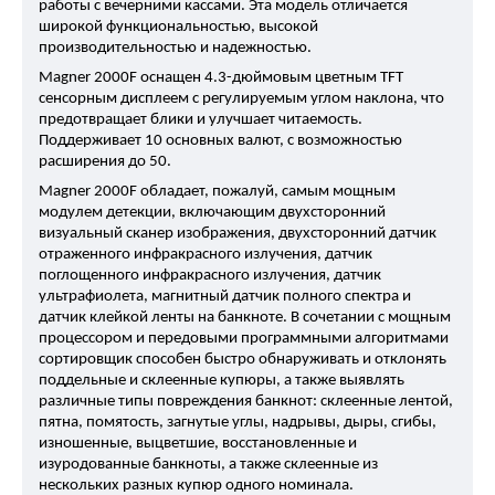
работы с вечерними кассами. Эта модель отличается 
широкой функциональностью, высокой 
производительностью и надежностью.
Magner 2000F оснащен 4.3-дюймовым цветным TFT 
сенсорным дисплеем с регулируемым углом наклона, что 
предотвращает блики и улучшает читаемость. 
Поддерживает 10 основных валют, с возможностью 
расширения до 50.
Magner 2000F обладает, пожалуй, самым мощным 
модулем детекции, включающим двухсторонний 
визуальный сканер изображения, двухсторонний датчик 
отраженного инфракрасного излучения, датчик 
поглощенного инфракрасного излучения, датчик 
ультрафиолета, магнитный датчик полного спектра и 
датчик клейкой ленты на банкноте. В сочетании с мощным 
процессором и передовыми программными алгоритмами 
сортировщик способен быстро обнаруживать и отклонять 
поддельные и склеенные купюры, а также выявлять 
различные типы повреждения банкнот: склеенные лентой, 
пятна, помятость, загнутые углы, надрывы, дыры, сгибы, 
изношенные, выцветшие, восстановленные и 
изуродованные банкноты, а также склеенные из 
нескольких разных купюр одного номинала.