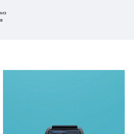
лиз
ов