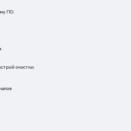
му ПО.
.
строй очистки.
налов