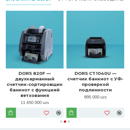
DORS 820F —
DORS CT1040U —
двухкарманный
счетчик банкнот с УФ-
к
счетчик-сортировщик
проверкой
й
банкнот с функцией
подлинности
ветхования
895 000 uzs
11 450 000 uzs