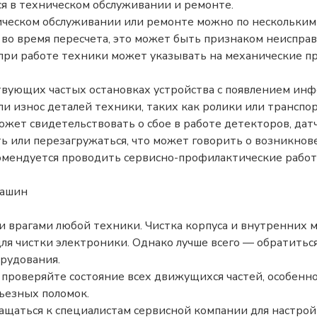
я в техническом обслуживании и ремонте.
ническом обслуживании или ремонте можно по нескольким
во время пересчета, это может быть признаком неисправ
 при работе техники может указывать на механические п
твующих частых остановках устройства с появлением и
и износ деталей техники, таких как ролики или транспо
ожет свидетельствовать о сбое в работе детекторов, дат
ь или перезагружаться, что может говорить о возникно
ендуется проводить сервисно-профилактические работы
машин
и врагами любой техники. Чистка корпуса и внутренних 
ля чистки электроники. Однако лучше всего — обратитьс
рудования.
проверяйте состояние всех движущихся частей, особенн
ьезных поломок.
щаться к специалистам сервисной компании для настрой