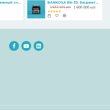
Magner 130: Надежный счетчик банкнот с функцией определением номинала
BANKOSA BK-35: Бюджетный счетчик банкнот для малого и среднего бизнеса
1 600 000 uzs
1 632 101 uzs