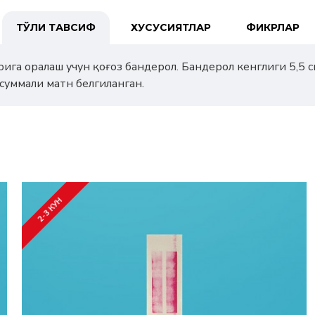
ТЎЛИҚ ТАВСИФ
ХУСУСИЯТЛАР
ФИКРЛАР
ига оралаш учун қоғоз бандерол. Бандерол кенглиги 5,5 см
суммали матн белгиланган.
2-3 КУН