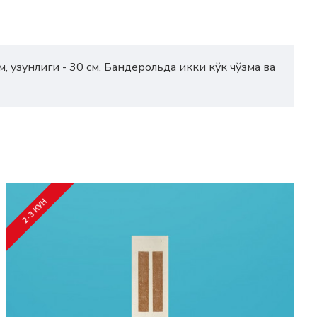
, узунлиги - 30 см. Бандерольда икки кўк чўзма ва
2-3 КУН