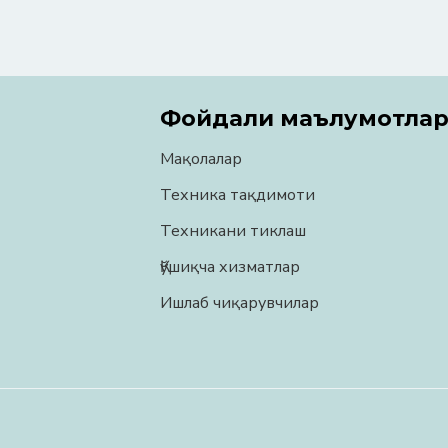
Фойдали маълумотла
Мақолалар
Техника тақдимоти
Техникани тиклаш
Қўшиқча хизматлар
Ишлаб чиқарувчилар