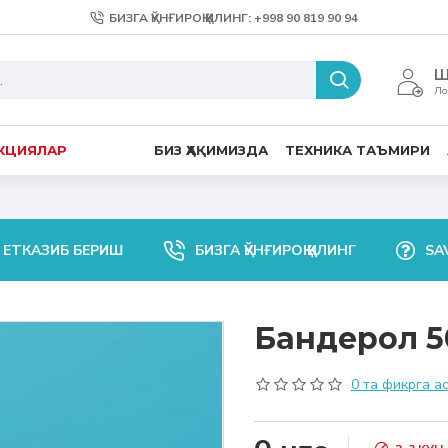
БИЗГА ҚЎНҒИРОҚ ҚИЛИНГ: +998 90 819 90 94
Ш
Ло
КЦИЯЛАР
БИЗ ҲАҚИМИЗДА
ТЕХНИКА ТАЪМИРИ
 ЕТКАЗИБ БЕРИШ
БИЗГА ҚЎНҒИРОҚ ҚИЛИНГ
SA
Бандерол 5
0 та фикрга а