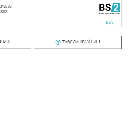
0KSBS2
SBS2
BS/2
ҚЎШИШ
ТАҚҚОСЛАШГА ҚЎШИШ