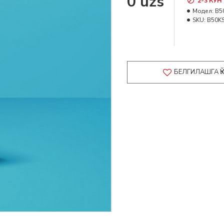
0 uzs
2-3 КУН
Модел:
B5
SKU:
B50K
БЕЛГИЛАШГА 