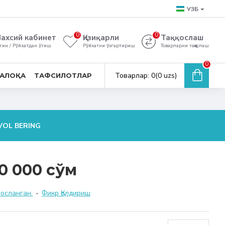
УЗБ
0
0
ахсий кабинет
Қизиқарли
Таққослаш
гин / Рўйхатдан ўтиш
Рўйхатни ўзгартириш
Товарларни таққослаш
0
Товарлар: 0(0 uzs)
АЛОҚА
ТАФСИЛОТЛАР
VOL BERING
0 000 сўм
сосланган.
-
Фикр Қолдириш