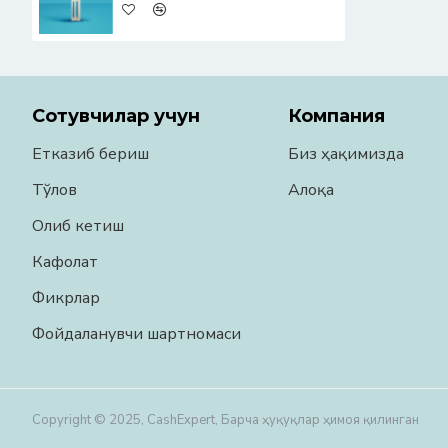
Сотувчилар учун
Компания
Етказиб бериш
Биз ҳақимизда
Тўлов
Алоқа
Олиб кетиш
Кафолат
Фикрлар
Фойдаланувчи шартномаси
Copyright © 2025, CashExpert, Барча ҳуқуқлар ҳимоя қилинган