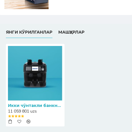
ЯНГИ КЎРИЛГАНЛАР
МАШҲУРЛАР
Икки чўнтакли банкноталарни сараловчи BANKOSA BK-140
11 059 801 uzs