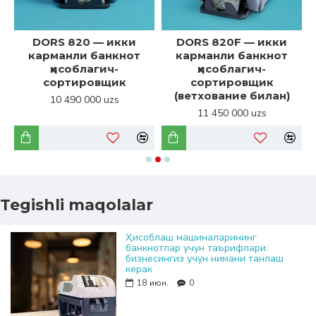
DORS 820 — икки
DORS 820F — икки
карманли банкнот
карманли банкнот
ҳисоблагич-
ҳисоблагич-
сортировщик
сортировщик
(ветхование билан)
10 490 000 uzs
11 450 000 uzs
Tegishli maqolalar
Ҳисоблаш машиналарининг
банкнотлар учун таърифлари:
бизнесингиз учун нимани танлаш
керак
18
июн.
0