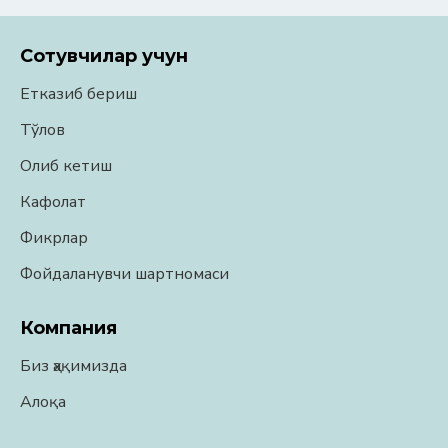
Сотувчилар учун
Етказиб бериш
Тўлов
Олиб кетиш
Кафолат
Фикрлар
Фойдаланувчи шартномаси
Компания
Биз ҳақимизда
Алоқа