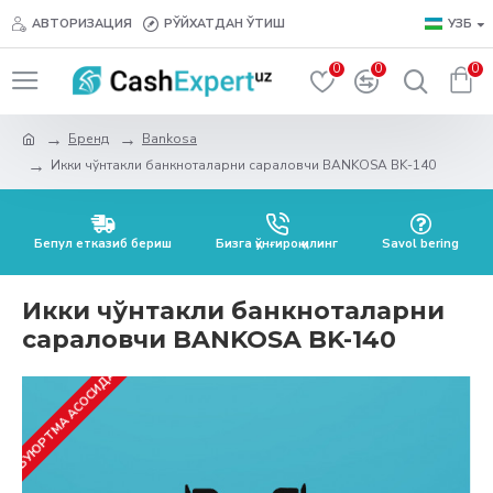
АВТОРИЗАЦИЯ
РЎЙХАТДАН ЎТИШ
УЗБ
0
0
0
Бренд
Bankosa
Икки чўнтакли банкноталарни сараловчи BANKOSA BK-140
Бепул етказиб бериш
Бизга қўнғироқ қилинг
Savol bering
Икки чўнтакли банкноталарни
сараловчи BANKOSA BK-140
БУЮРТМА АСОСИДА