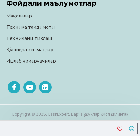
Фойдали маълумотлар
Мақолалар
Техника тақдимоти
Техникани тиклаш
Қўшиқча хизматлар
Ишлаб чиқарувчилар
Copyright © 2025, CashExpert, Барча ҳуқуқлар ҳимоя қилинган