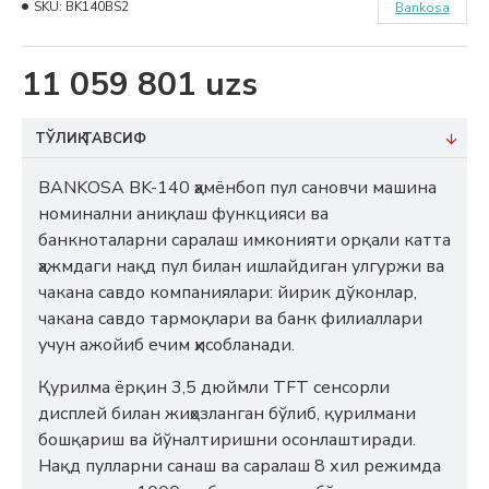
SKU:
BK140BS2
Bankosa
11 059 801 uzs
ТЎЛИҚ ТАВСИФ
BANKOSA BK-140 ҳамёнбоп пул сановчи машина
номинални аниқлаш функцияси ва
банкноталарни саралаш имконияти орқали катта
ҳажмдаги нақд пул билан ишлайдиган улгуржи ва
чакана савдо компаниялари: йирик дўконлар,
чакана савдо тармоқлари ва банк филиаллари
учун ажойиб ечим ҳисобланади.
Қурилма ёрқин 3,5 дюймли TFT сенсорли
дисплей билан жиҳозланган бўлиб, қурилмани
бошқариш ва йўналтиришни осонлаштиради.
Нақд пулларни санаш ва саралаш 8 хил режимда