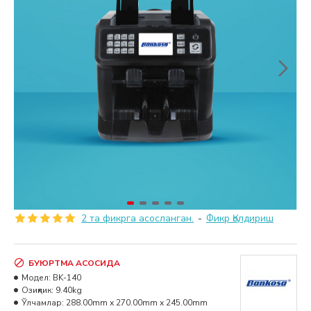
2 та фикрга асосланган.
-
Фикр Қолдириш
БУЮРТМА АСОСИДА
Модел:
BK-140
Озиқлик:
9.40kg
Ўлчамлар:
288.00mm x 270.00mm x 245.00mm