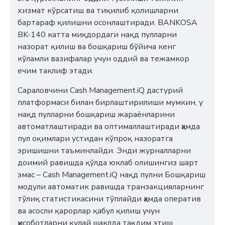
хизмат кўрсатиш ва тиқилиб қолишларни
бартараф қилишни осонлаштиради. BANKOSA
BK-140 катта миқдордаги нақд пулларни
назорат қилиш ва бошқариш бўйича кенг
кўламли вазифалар учун оддий ва тежамкор
ечим таклиф этади.
Сараловчини Cash Management.iQ дастурий
платформаси билан бирлаштирилиши мумкин, у
нақд пулларни бошқариш жараёнларини
автоматлаштиради ва оптималлаштиради ҳамда
пул оқимлари устидан кўпроқ назоратга
эришишни таъминлайди. Энди журналларни
доимий равишда қўлда юклаб олишингиз шарт
эмас – Cash Management.iQ нақд пулни Бошқариш
модули автоматик равишда транзакцияларнинг
тўлиқ статистикасини тўплайди ҳамда оператив
ва асосли қарорлар қабул қилиш учун
ҳисоботларни қулай шаклда тақдим этиш