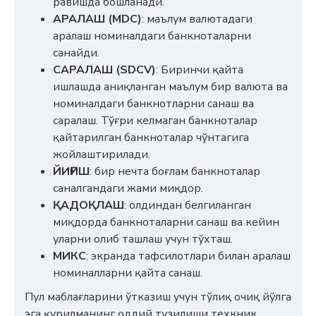
равишда бошланади.
АРАЛАШ (MDC)
: маълум валютадаги
аралаш номиналдаги банкноталарни
санайди.
САРАЛАШ (SDCV)
: Биринчи қайта
ишлашда аниқланган маълум бир валюта ва
номиналдаги банкнотларни санаш ва
саралаш. Тўғри келмаган банкноталар
қайтарилган банкноталар чўнтагига
жойлаштирилади.
ЙИҒИШ
: бир нечта боғлам банкноталар
саналгандаги жами миқдор.
ҚАДОҚЛАШ
: олдиндан белгиланган
миқдорда банкноталарни санаш ва кейин
уларни олиб ташлаш учун тўхташ.
МИКС
: экранда тафсилотлари билан аралаш
номиналларни қайта санаш.
Пул маблағларини ўтказиш учун тўлиқ очиқ йўлга
эга қурилманинг оддий тузилиши техкник