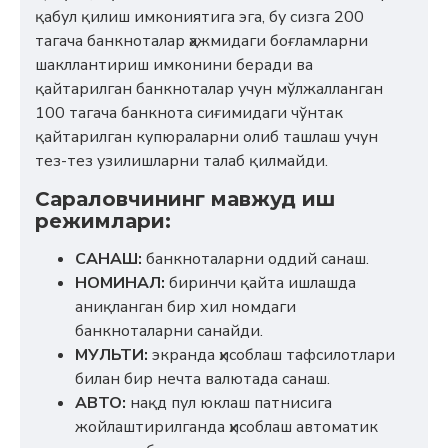
қабул қилиш имкониятига эга, бу сизга 200
тагача банкноталар ҳажмидаги боғламларни
шакллантириш имконини беради ва
қайтарилган банкноталар учун мўлжалланган
100 тагача банкнота сиғимидаги чўнтак
қайтарилган купюраларни олиб ташлаш учун
тез-тез узилишларни талаб қилмайди.
Сараловчининг мавжуд иш
режимлари:
САНАШ:
банкноталарни оддий санаш.
НОМИНАЛ:
биринчи қайта ишлашда
аниқланган бир хил номдаги
банкноталарни санайди.
МУЛЬТИ:
экранда ҳисоблаш тафсилотлари
билан бир нечта валютада санаш.
АВТО:
нақд пул юклаш патнисига
жойлаштирилганда ҳисоблаш автоматик