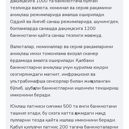
дақиқасига 1000 та банкнотгача бўлган
тезликда валюта, номинал ва серия рақамини
аниқлаш режимларида амалша оширилади.
Оддий ва йиғиб санаш режимларида, шунингдек,
боғламларда санашда дақиқасига 1200
банкнотани қайта санаш тезлиги мавжуд.
Валюталар, номиналлар ва серия рақамларини
аниқлаш икки томонлама визуал сканер
ёрдамида амалга оширилади. Қалбаки
банкнотларни аниқлаш учун қурилма юқори
сезгирликдаги магнит, инфрақизил ва
ультрабинафша сенсорлар билан жиҳозланган
бўлиб, шубҳали банкнотларни ишончли текшириш
имконини беради.
Юклаш патниси сиғими 500 та янги банкнотани
ташкил этади, бу сизга катта ҳажмдаги нақд
пулларни тезда қайта ишлаш имконини беради.
Қабул қилувчи патнис 200 тагача банкноталарни