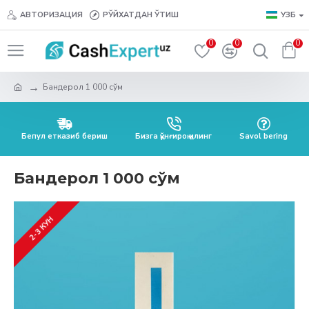
АВТОРИЗАЦИЯ
РЎЙХАТДАН ЎТИШ
УЗБ
0
0
0
Бандерол 1 000 сўм
Бепул етказиб бериш
Бизга қўнғироқ қилинг
Savol bering
Бандерол 1 000 сўм
2-3 КУН