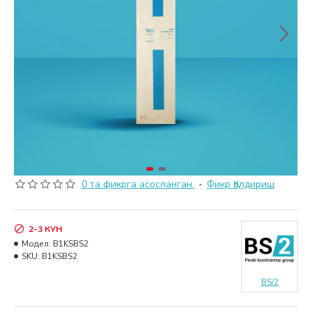
0 та фикрга асосланган.
-
Фикр Қолдириш
2-3 КУН
Модел:
B1KSBS2
SKU:
B1KSBS2
BS/2