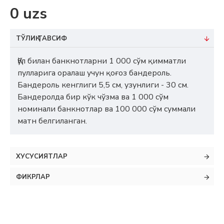
0 uzs
ТЎЛИҚ ТАВСИФ
Қўл билан банкнотларни 1 000 сўм қимматли
пулларига оралаш учун қоғоз бандероль.
Бандероль кенглиги 5,5 см, узунлиги - 30 см.
Бандеролда бир кўк чўзма ва 1 000 сўм
номинали банкнотлар ва 100 000 сўм суммали
матн белгиланган.
ХУСУСИЯТЛАР
ФИКРЛАР