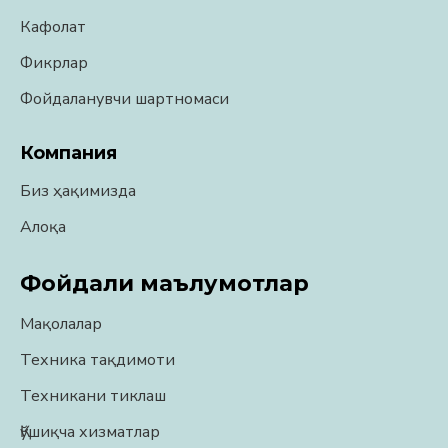
Кафолат
Фикрлар
Фойдаланувчи шартномаси
Компания
Биз ҳақимизда
Алоқа
Фойдали маълумотлар
Мақолалар
Техника тақдимоти
Техникани тиклаш
Қўшиқча хизматлар