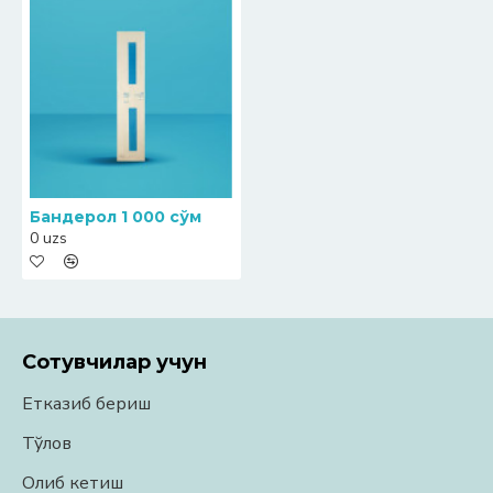
Бандерол 1 000 сўм
0 uzs
Сотувчилар учун
Етказиб бериш
Тўлов
Олиб кетиш