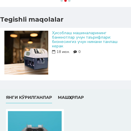
Tegishli maqolalar
Ҳисоблаш машиналарининг
банкнотлар учун таърифлари:
бизнесингиз учун нимани танлаш
керак
18
июн.
0
ЯНГИ КЎРИЛГАНЛАР
МАШҲУРЛАР