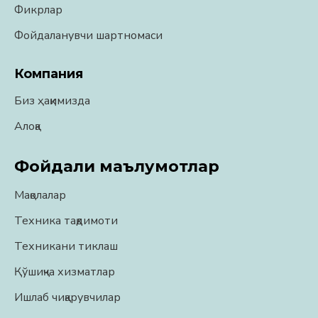
Фикрлар
Фойдаланувчи шартномаси
Компания
Биз ҳақимизда
Алоқа
Фойдали маълумотлар
Мақолалар
Техника тақдимоти
Техникани тиклаш
Қўшиқча хизматлар
Ишлаб чиқарувчилар