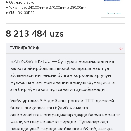
Озиқлик:
6.20kg
Ўлчамлар:
240.00mm x 270.00mm x 280.00mm
SKU:
BK133BS2
Bankosa
8 213 484 uzs
ТЎЛИҚ ТАВСИФ
BANKOSA BK-133 — бу турли номиналдаги ва
валюта айирбошлаш шохобчаларида нақд пул
айланмаси интенсив бўлган корхоналар учун
мўлжалланган, номинални аниқлаш функцисига
эга бир чўнтакли пул санагич ҳисобланади.
Ушбу қурилма 3,5 дюймли, рангли TFT-дисплей
билан жиҳозланган бўлиб, у амалга
оширилаётган операциялар ҳақида барча керакли
маълумотларни акс эттиради. Тугмалар олд
панелда қулай тарзда жойлашган бўлиб, аниқ ва