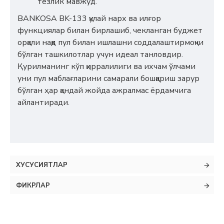
тезлик мавжуд.
BANKOSA BK-133 қулай нарх ва илғор
функциялар билан бирлашиб, чекланган буджет
орқали нақд пул билан ишлашни соддалаштирмоқчи
бўлган ташкилотлар учун идеал танловдир.
Қурилманинг кўп қирралилиги ва ихчам ўлчами
уни пул маблағларини самарали бошқариш зарур
бўлган ҳар қандай жойда ажралмас ёрдамчига
айлантиради.
ХУСУСИЯТЛАР
ФИКРЛАР