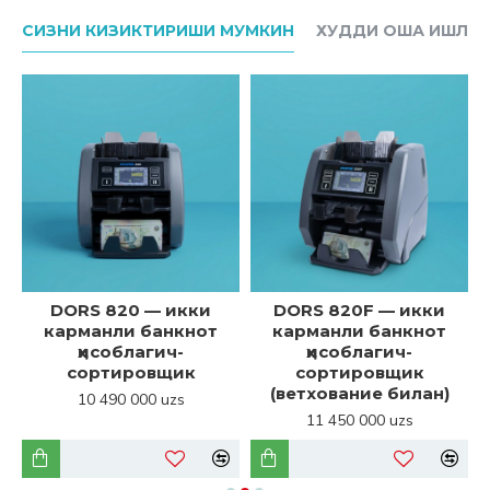
СИЗНИ КИЗИКТИРИШИ МУМКИН
ХУДДИ ОША ИШЛАБ
DORS 820 — икки
DORS 820F — икки
карманли банкнот
карманли банкнот
ҳисоблагич-
ҳисоблагич-
сортировщик
сортировщик
(ветхование билан)
10 490 000 uzs
11 450 000 uzs