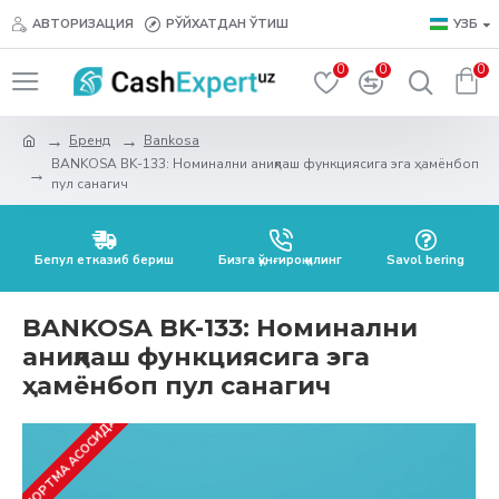
АВТОРИЗАЦИЯ
РЎЙХАТДАН ЎТИШ
УЗБ
0
0
0
Бренд
Bankosa
BANKOSA BK-133: Номинални аниқлаш функциясига эга ҳамёнбоп
пул санагич
Бепул етказиб бериш
Бизга қўнғироқ қилинг
Savol bering
BANKOSA BK-133: Номинални
аниқлаш функциясига эга
ҳамёнбоп пул санагич
БУЮРТМА АСОСИДА