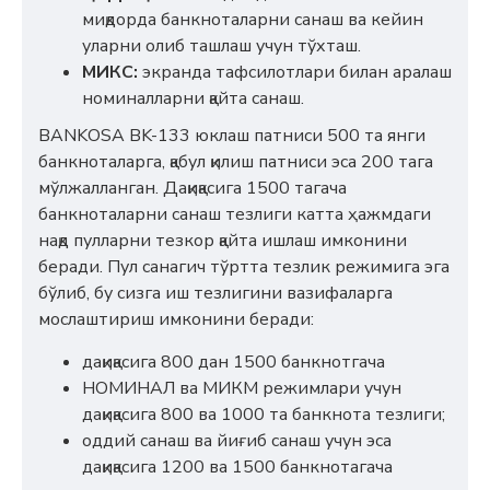
миқдорда банкноталарни санаш ва кейин
уларни олиб ташлаш учун тўхташ.
МИКС:
экранда тафсилотлари билан аралаш
номиналларни қайта санаш.
BANKOSA BK-133 юклаш патниси 500 та янги
банкноталарга, қабул қилиш патниси эса 200 тага
мўлжалланган. Дақиқасига 1500 тагача
банкноталарни санаш тезлиги катта ҳажмдаги
нақд пулларни тезкор қайта ишлаш имконини
беради. Пул санагич тўртта тезлик режимига эга
бўлиб, бу сизга иш тезлигини вазифаларга
мослаштириш имконини беради:
дақиқасига 800 дан 1500 банкнотгача
НОМИНАЛ ва МИКМ режимлари учун
дақиқасига 800 ва 1000 та банкнота тезлиги;
оддий санаш ва йиғиб санаш учун эса
дақиқасига 1200 ва 1500 банкнотагача