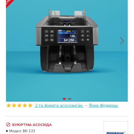
2 та фикрга асосланган.
-
Фикр Қолдириш
БУЮРТМА АСОСИДА
Модел:
BK-133