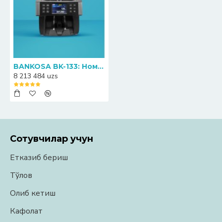
BANKOSA BK-133: Номинални аниқлаш функциясига эга ҳамёнбоп пул санагич
8 213 484 uzs
Сотувчилар учун
Етказиб бериш
Тўлов
Олиб кетиш
Кафолат