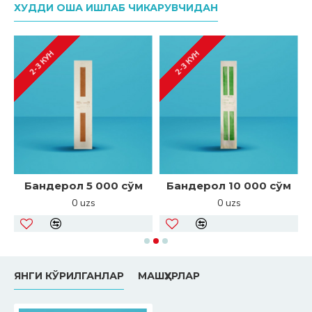
ХУДДИ ОША ИШЛАБ ЧИКАРУВЧИДАН
2-3 КУН
2-3 КУН
Бандерол 5 000 сўм
Бандерол 10 000 сўм
0 uzs
0 uzs
ЯНГИ КЎРИЛГАНЛАР
МАШҲУРЛАР