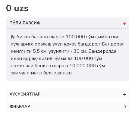
0 uzs
ТЎЛИҚ ТАВСИФ
Қўл билан банкнотларни 100 000 сўм қимматли
пулларига оралаш учун қоғоз бандерол. Бандерол
кенглиги 5,5 см, узунлиги - 30 см. Бандеролда
икки қорақ-кизил чўзма ва 100 000 сўм
номинали банкнотлар ва 10 000 000 сўм
суммали матн белгиланган.
ХУСУСИЯТЛАР
ФИКРЛАР