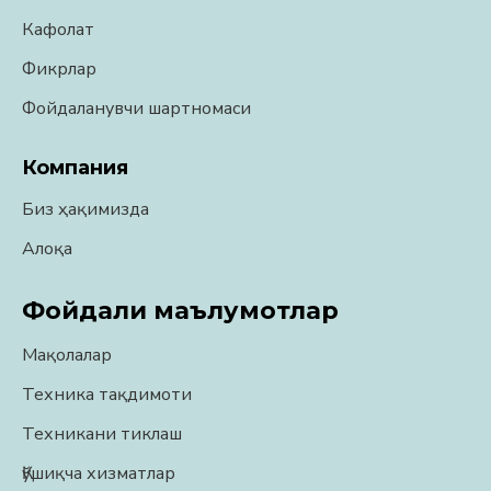
Кафолат
Фикрлар
Фойдаланувчи шартномаси
Компания
Биз ҳақимизда
Алоқа
Фойдали маълумотлар
Мақолалар
Техника тақдимоти
Техникани тиклаш
Қўшиқча хизматлар