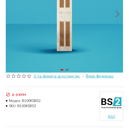
0 та фикрга асосланган.
-
Фикр Қолдириш
2-3 КУН
Модел:
B100KSBS2
SKU:
B100KSBS2
BS/2