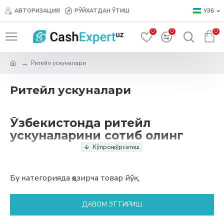
АВТОРИЗАЦИЯ
РЎЙХАТДАН ЎТИШ
УЗБ
0
0
0
Ритейл ускуналари
Ритейл ускуналари
Ўзбекистонда ритейл
ускуналарини сотиб олинг
CashExpert.uz интернет-дўкони Ўзбекистонда чакана
савдо корхоналари, супермаркетлар, дўконлар,
Бу категорияда ҳозирча товар йўқ.
дорихоналар, ресторанлар, кафе ва бошқа тижорат
объектлари учун профессионал ритейл ускуналарини
ДАВОМ ЭТТИРИШ
таклиф этади. Бизнинг ечимларимиз савдо
жараёнларини автоматлаштириш, мижозларга хизмат