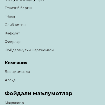
Етказиб бериш
Тўлов
Олиб кетиш
Кафолат
Фикрлар
Фойдаланувчи шартномаси
Компания
Биз ҳақимизда
Алоқа
Фойдали маълумотлар
Мақолалар