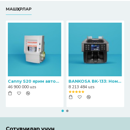
кўрсатиш тезлигини ошириш ва савдо нуқталарининг
МАШҲУРЛАР
самарали ишлашини таъминлашга ёрдам беради.
Каталогимизда касса зоналарини ташкил этиш, ўз-ўзига
хизмат кўрсатиш, товарларни ҳисобга олиш, тўловларни
қабул қилиш ва савдо операцияларини бошқариш учун
замонавий ускуналар мавжуд. Ушбу ечимлар кичик
дўконлардан тортиб йирик савдо тармоқларигача
бўлган корхоналар учун мос келади. CashExpert.uz
оригинал маҳсулотлар, расмий кафолат, сервис хизмати
ва Ўзбекистон бўйлаб етказиб беришни таъминлайди.
Canny S20 ярим автоматик банкноталарни прессловчи-қадоқловчи машинаси
BANKOSA BK-133: Номинални аниқлаш функциясига эга ҳамёнбоп пул санагич
46 900 000 uzs
8 213 484 uzs
Сотувчилар учун