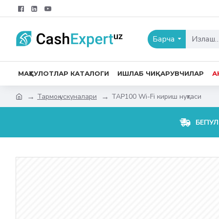
Барча
МАҲСУЛОТЛАР КАТАЛОГИ
ИШЛАБ ЧИҚАРУВЧИЛАР
А
Тармоқ ускуналари
TAP100 Wi-Fi кириш нуқтаси
БЕПУЛ