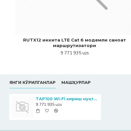
RUTX12 иккита LTE Cat 6 модемли саноат
маршрутизатори
9 771 935 uzs
ЯНГИ КЎРИЛГАНЛАР
МАШҲУРЛАР
TAP100 Wi-Fi кириш нуқтаси
9 771 935 uzs