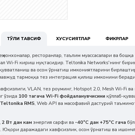
ТЎЛИҚ ТАВСИФ
ХУСУСИЯТЛАР
ФИКРЛАР
еҳмонхоналар, ресторанлар, таълим муассасалари ва бошқ
л Wi-Fi кириш нуқтасидир. Teltonika Networks'нинг бирин
қувватланиш ва осон ўрнатиш имкониятларини бирлаштира
авжуд тармоққа тез интеграция қилиш имконини беради
сизлиги, VLAN, тез роуминг, Hotspot 2.0, Mesh Wi-Fi ва
г ўзида
100 тагача Wi-Fi фойдаланувчисини
қўллаб-қувва
Teltonika RMS
, Web API ва масофавий дастурий таъмин
,
2 Вт дан кам
энергия сарфи ва
-40°C дан +75°C гача
бўл
 Юқори даражадаги хавфсизлик, осон ўрнатиш ва ишончл