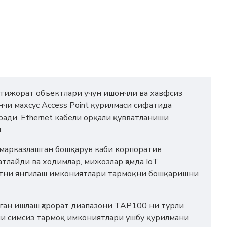
а тижорат объектлари учун ишончли ва хавфсиз
чи махсус Access Point қурилмаси сифатида
ди. Ethernet кабели орқали қувватланиши
.
 марказлашган бошқарув каби корпоратив
тлайди ва ходимлар, мижозлар ҳамда IoT
отни янгилаш имкониятлари тармоқни бошқаришни
ган ишлаш ҳарорат диапазони TAP100 ни турли
и симсиз тармоқ имкониятлари ушбу қурилмани