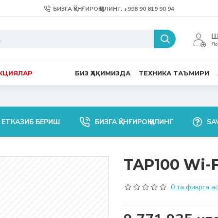
БИЗГА ҚЎНҒИРОҚ ҚИЛИНГ: +998 90 819 90 94
Ш
Ло
КЦИЯЛАР
БИЗ ҲАҚИМИЗДА
ТЕХНИКА ТАЪМИРИ
 ЕТКАЗИБ БЕРИШ
БИЗГА ҚЎНҒИРОҚ ҚИЛИНГ
SA
TAP100 Wi-F
0 та фикрга а