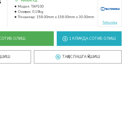
s
МАВЖУД
Модел:
TAP100
Озиқлик:
0.19kg
Ўлчамлар:
158.00mm x 158.00mm x 30.00mm
Teltonika
СОТИБ ОЛИШ
1 КЛИКДА СОТИБ ОЛИШ
ҚЎШИШ
ТАҚҚОСЛАШГА ҚЎШИШ