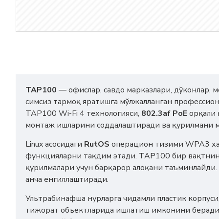
TAP100
— офислар, савдо марказлари, дўконлар, м
симсиз тармоқ яратишга мўлжалланган профессиона
TAP100 Wi-Fi 4 технологияси,
802.3af PoE
орқали 
монтаж ишларини соддалаштиради ва қурилмани м
Linux асосидаги
RutOS
операцион тизими WPA3 хавф
функцияларни тақдим этади. TAP100 бир вақтнин
қурилмалари учун барқарор алоқани таъминлайди.
анча енгиллаштиради.
Ультрабинафша нурларга чидамли пластик корпуси
тижорат объектларида ишлатиш имконини беради.