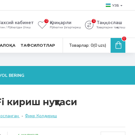
УЗБ
0
0
ахсий кабинет
Қизиқарли
Таққослаш
гин / Рўйхатдан ўтиш
Рўйхатни ўзгартириш
Товарларни таққослаш
0
Товарлар: 0(0 uzs)
АЛОҚА
ТАФСИЛОТЛАР
VOL BERING
i кириш нуқтаси
сосланган.
-
Фикр Қолдириш