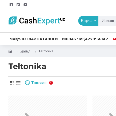
Барча
МАҲСУЛОТЛАР КАТАЛОГИ
ИШЛАБ ЧИҚАРУВЧИЛАР
А
Бренд
Teltonika
Teltonika
Таққослаш
0