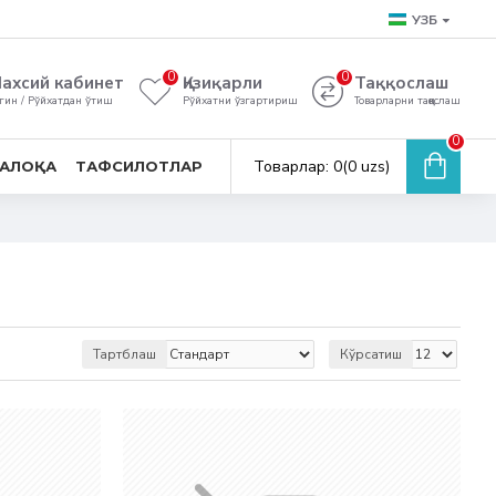
УЗБ
0
0
ахсий кабинет
Қизиқарли
Таққослаш
гин / Рўйхатдан ўтиш
Рўйхатни ўзгартириш
Товарларни таққослаш
0
Товарлар: 0(0 uzs)
АЛОҚА
ТАФСИЛОТЛАР
Тартблаш
Кўрсатиш