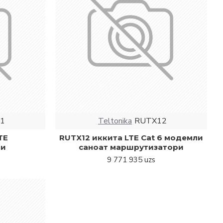
1
Teltonika
RUTX12
TE
RUTX12 иккита LTE Cat 6 модемли
ри
саноат маршрутизатори
9 771 935 uzs