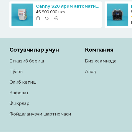
Canny S20 ярим автоматик банкноталарни прессловчи-қадоқловчи машинаси
46 900 000 uzs
Сотувчилар учун
Компания
Етказиб бериш
Биз ҳақимизда
Тўлов
Алоқа
Олиб кетиш
Кафолат
Фикрлар
Фойдаланувчи шартномаси