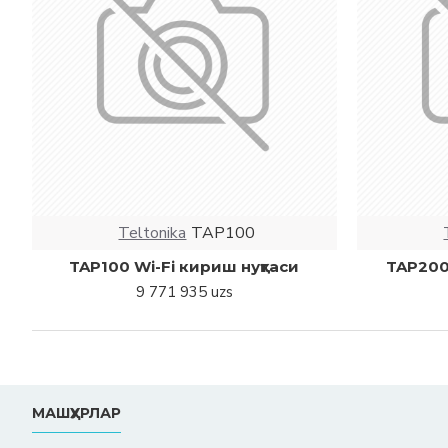
Teltonika
TAP100
TAP100 Wi-Fi кириш нуқтаси
TAP200 
9 771 935 uzs
МАШҲУРЛАР