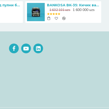
Magner 130: Нақд пулни бошқариш ва қалбакиларидан ҳимояланиш учун идеал ечим
BANKOSA BK-35: Кичик ва ўрта бизнес учун ҳамёнбоп пул сановчи қурилма
1 600 000 uzs
1 632 101 uzs
р