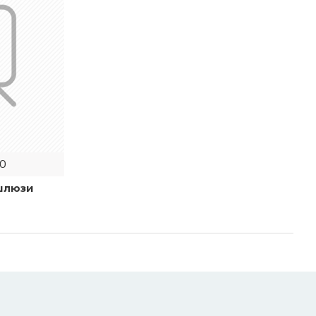
0
 шлюзи