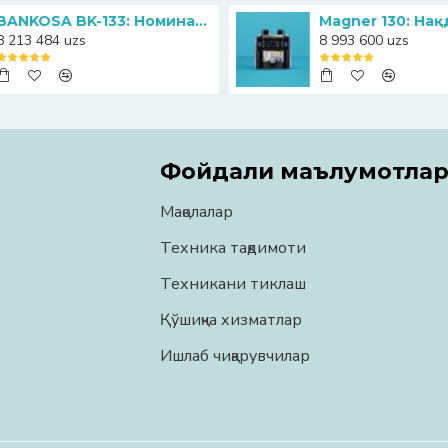
BANKOSA BK-133: Номинални аниқлаш функциясига эга ҳамёнбоп пул санагич
8 213 484 uzs
8 993 600 uzs
Фойдали маълумотла
Мақолалар
Техника тақдимоти
Техникани тиклаш
Қўшиқча хизматлар
Ишлаб чиқарувчилар