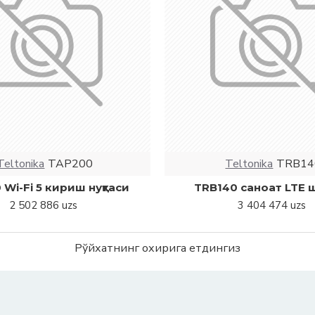
Teltonika
TAP200
Teltonika
TRB14
Wi-Fi 5 кириш нуқтаси
TRB140 саноат LTE
2 502 886 uzs
3 404 474 uzs
Рўйхатнинг охирига етдингиз