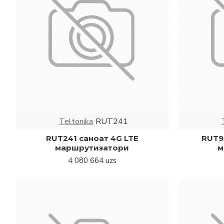
Teltonika
RUT241
RUT241 саноат 4G LTE
RUT95
маршрутизатори
м
4 080 664 uzs