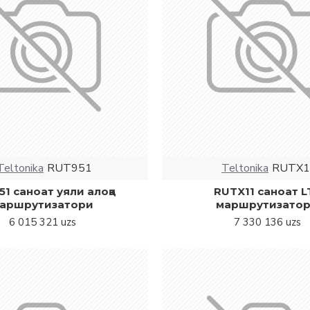
Teltonika
RUT951
Teltonika
RUTX1
1 саноат уяли алоқа
RUTX11 саноат L
аршрутизатори
маршрутизато
6 015 321 uzs
7 330 136 uzs