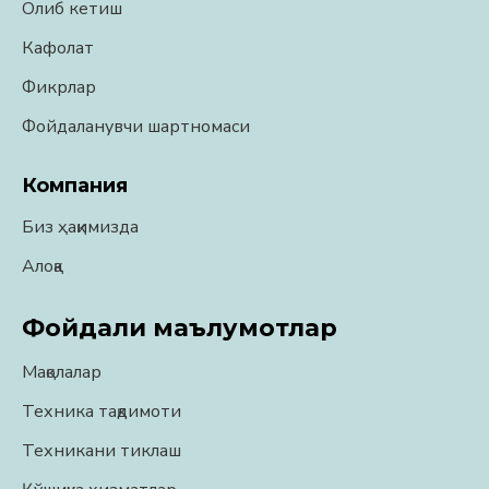
Олиб кетиш
Кафолат
Фикрлар
Фойдаланувчи шартномаси
Компания
Биз ҳақимизда
Алоқа
Фойдали маълумотлар
Мақолалар
Техника тақдимоти
Техникани тиклаш