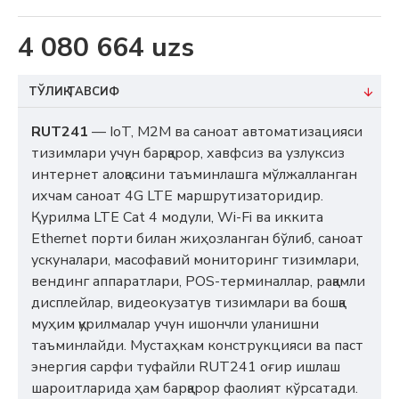
4 080 664 uzs
ТЎЛИҚ ТАВСИФ
RUT241
— IoT, M2M ва саноат автоматизацияси
тизимлари учун барқарор, хавфсиз ва узлуксиз
интернет алоқасини таъминлашга мўлжалланган
ихчам саноат 4G LTE маршрутизаторидир.
Қурилма LTE Cat 4 модули, Wi-Fi ва иккита
Ethernet порти билан жиҳозланган бўлиб, саноат
ускуналари, масофавий мониторинг тизимлари,
вендинг аппаратлари, POS-терминаллар, рақамли
дисплейлар, видеокузатув тизимлари ва бошқа
муҳим қурилмалар учун ишончли уланишни
таъминлайди. Мустаҳкам конструкцияси ва паст
энергия сарфи туфайли RUT241 оғир ишлаш
шароитларида ҳам барқарор фаолият кўрсатади.