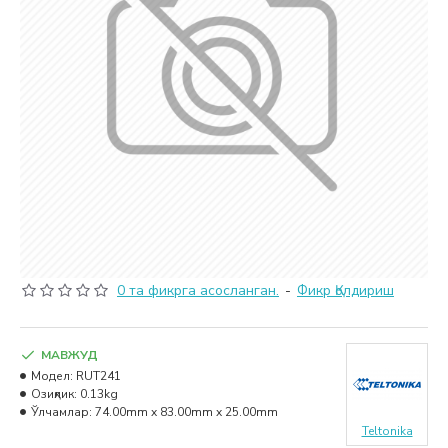
0 та фикрга асосланган.
-
Фикр Қолдириш
МАВЖУД
Модел:
RUT241
Озиқлик:
0.13kg
Ўлчамлар:
74.00mm x 83.00mm x 25.00mm
Teltonika