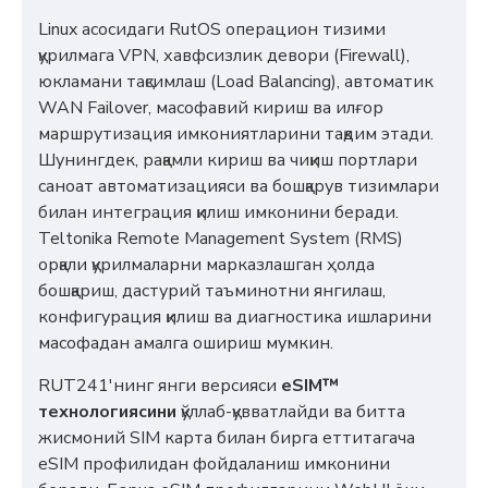
Linux асосидаги RutOS операцион тизими
қурилмага VPN, хавфсизлик девори (Firewall),
юкламани тақсимлаш (Load Balancing), автоматик
WAN Failover, масофавий кириш ва илғор
маршрутизация имкониятларини тақдим этади.
Шунингдек, рақамли кириш ва чиқиш портлари
саноат автоматизацияси ва бошқарув тизимлари
билан интеграция қилиш имконини беради.
Teltonika Remote Management System (RMS)
орқали қурилмаларни марказлашган ҳолда
бошқариш, дастурий таъминотни янгилаш,
конфигурация қилиш ва диагностика ишларини
масофадан амалга ошириш мумкин.
RUT241'нинг янги версияси
eSIM™
технологиясини
қўллаб-қувватлайди ва битта
жисмоний SIM карта билан бирга еттитагача
eSIM профилидан фойдаланиш имконини