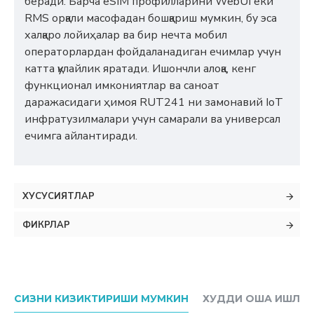
беради. Барча eSIM профилларини WebUI ёки
RMS орқали масофадан бошқариш мумкин, бу эса
халқаро лойиҳалар ва бир нечта мобил
операторлардан фойдаланадиган ечимлар учун
катта қулайлик яратади. Ишончли алоқа, кенг
функционал имкониятлар ва саноат
даражасидаги ҳимоя RUT241 ни замонавий IoT
инфратузилмалари учун самарали ва универсал
ечимга айлантиради.
ХУСУСИЯТЛАР
ФИКРЛАР
СИЗНИ КИЗИКТИРИШИ МУМКИН
ХУДДИ ОША ИШЛАБ