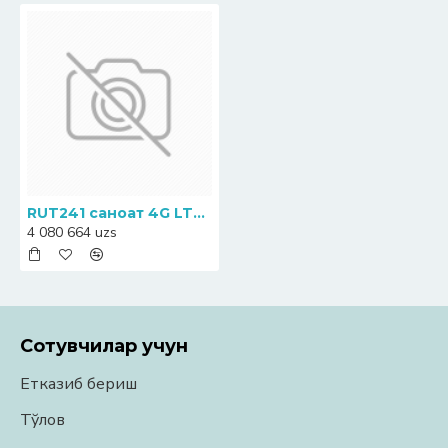
RUT241 саноат 4G LTE маршрутизатори
4 080 664 uzs
Сотувчилар учун
Етказиб бериш
Тўлов