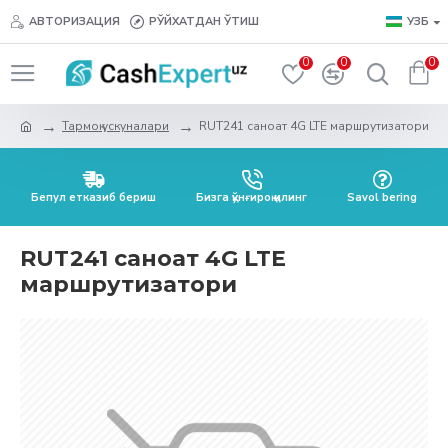
АВТОРИЗАЦИЯ
РЎЙХАТДАН ЎТИШ
УЗБ
0
0
0
Тармоқ ускуналари
RUT241 саноат 4G LTE маршрутизатори
Бепул етказиб бериш
Бизга қўнғироқ қилинг
Savol bering
RUT241 саноат 4G LTE
маршрутизатори