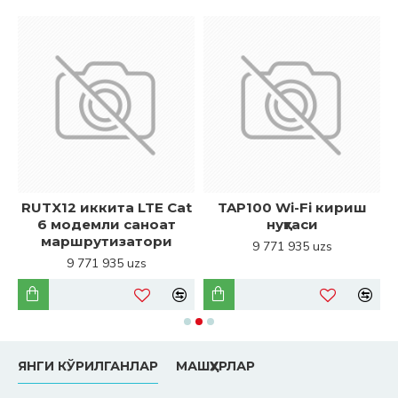
RUTX12 иккита LTE Cat
TAP100 Wi-Fi кириш
6 модемли саноат
нуқтаси
маршрутизатори
9 771 935 uzs
9 771 935 uzs
ЯНГИ КЎРИЛГАНЛАР
МАШҲУРЛАР