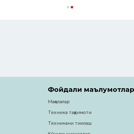
Фойдали маълумотла
Мақолалар
Техника тақдимоти
Техникани тиклаш