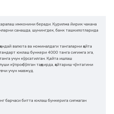
 саралаш имконини беради. Қурилма йирик чакана
онларни санашда, шунингдек, банк ташкилотларида
 қандай валюта ва номиналдаги тангаларни қайта
стандарт юклаш бункери 4000 танга сиғимга эга,
танга учун кўрсатилган. Қайта ишлаш
уши кўпроқ бўлган тақдирда, қайтариш чўнтагини
лувчи учун мавжуд.
инг барчаси битта юклаш бункерига сиғмаган