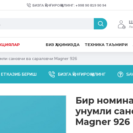
БИЗГА ҚЎНҒИРОҚ ҚИЛИНГ: +998 90 819 90 94
Ш
Ло
КЦИЯЛАР
БИЗ ҲАҚИМИЗДА
ТЕХНИКА ТАЪМИРИ
мли сановчи ва сараловчи Magner 926
 ЕТКАЗИБ БЕРИШ
БИЗГА ҚЎНҒИРОҚ ҚИЛИНГ
SA
Бир номина
унумли сан
Magner 926