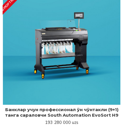
Банклар учун профессионал ўн чўнтакли (9+1)
танга сараловчи South Automation EvoSort H9
193 280 000 uzs