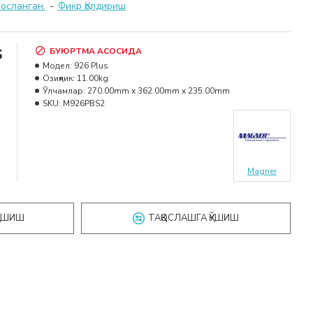
сосланган.
-
Фикр Қолдириш
s
БУЮРТМА АСОСИДА
Модел:
926 Plus
Озиқлик:
11.00kg
Ўлчамлар:
270.00mm x 362.00mm x 235.00mm
SKU:
M926PBS2
Magner
ҚЎШИШ
ТАҚҚОСЛАШГА ҚЎШИШ