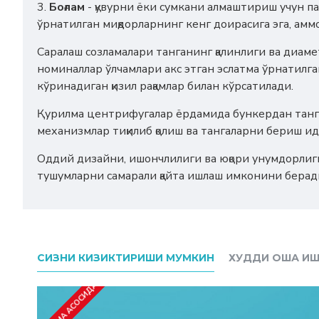
3.
Боғлам
- қувурни ёки сумкани алмаштириш учун па
ўрнатилган миқдорларнинг кенг доирасига эга, ам
Саралаш созламалари танганинг қалинлиги ва диаме
номиналлар ўлчамлари акс этган эслатма ўрнатилг
кўринадиган қизил рақамлар билан кўрсатилади.
Қурилма центрифугалар ёрдамида бункердан танга
механизмлар тиқилиб қолиш ва тангаларни бериш 
Оддий дизайни, ишончлилиги ва юқори унумдорлиги
тушумларни самарали қайта ишлаш имконини берад
СИЗНИ КИЗИКТИРИШИ МУМКИН
ХУДДИ ОША ИШ
БУЮРТМА АСОСИДА