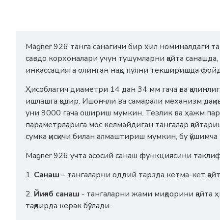
Magner 926 танга санагичи бир хил номиналдаги т
савдо корхоналари учун тушумларни қайта санашда
инкассацияга олинган нақд пулни текширишда фойд
Ҳисоблагич диаметри 14 дан 34 мм гача ва қалинлиг
ишлашга қодир. Ишончли ва самарали механизм дақи
уни 9000 гача ошириш мумкин. Тезлик ва ҳажм пар
параметрларига мос келмайдиган тангалар қайтариш
сумка қисқичи билан алмаштириш мумкин, бу қўшимча 
Magner 926 учта асосий санаш функциясини таклиф 
1.
Санаш
– тангаларни оддий тарзда кетма-кет қайт
2.
Йиғиб санаш
- тангаларни жами миқдорини қайта ҳ
тақдирда керак бўлади.