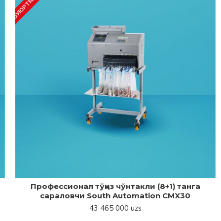
Профессионал тўққиз чўнтакли (8+1) танга
сараловчи South Automation CMX30
43 465 000 uzs