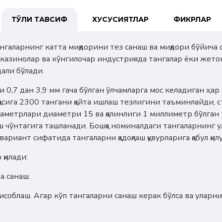
ТЎЛИҚ ТАВСИФ
ХУСУСИЯТЛАР
ФИКРЛАР
ангаларнинг катта миқдорини тез санаш ва миқдори бўйича
, казинолар ва кўнгилочар индустрияда тангалар ёки жет
али бўлади.
и 0,7 дан 3,9 мм гача бўлган ўлчамларга мос келадиган ҳар
қасига 2300 тангани қайта ишлаш тезлигини таъминлайди, 
аметрлари диаметри 15 ва қалинлиги 1 миллиметр бўлган 
 чўнтагига ташланади. Бошқа номиналдаги тангаларнинг ул
вариант сифатида тангаларни қадоқлаш қувурларига қабул қи
қилади:
а санаш.
исоблаш. Агар кўп тангаларни санаш керак бўлса ва уларн