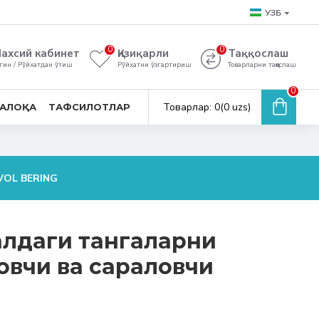
УЗБ
0
0
ахсий кабинет
Қизиқарли
Таққослаш
гин / Рўйхатдан ўтиш
Рўйхатни ўзгартириш
Товарларни таққослаш
0
Товарлар: 0(0 uzs)
АЛОҚА
ТАФСИЛОТЛАР
VOL BERING
лдаги тангаларни
овчи ва сараловчи