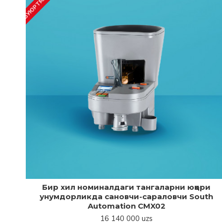
ча
Бир хил номиналдаги тангаларни юқори
унумдорликда сановчи-сараловчи South
Automation CMX02
16 140 000 uzs