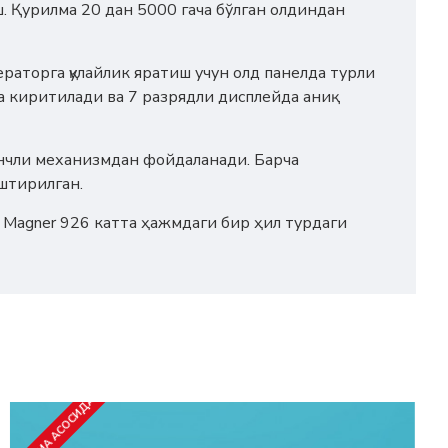
ш. Қурилма 20 дан 5000 гача бўлган олдиндан
раторга қулайлик яратиш учун олд панелда турли
а киритилади ва 7 разрядли дисплейда аниқ
ончли механизмдан фойдаланади. Барча
штирилган.
 Magner 926 катта ҳажмдаги бир ҳил турдаги
БУЮРТМА АСОСИДА