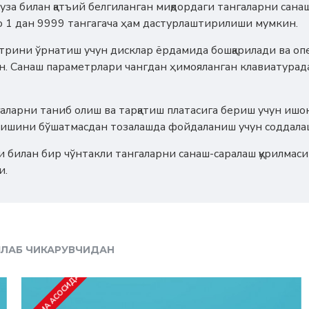
уза билан қатъий белгиланган миқдордаги тангаларни сана
мо 1 дан 9999 тангагача ҳам дастурлаштирилиши мумкин.
трини ўрнатиш учун дисклар ёрдамида бошқарилади ва опе
ан. Санаш параметрлари чангдан ҳимояланган клавиатурад
ларни таниб олиш ва тарқатиш платасига бериш учун иш
идишини бўшатмасдан тозалашда фойдаланиш учун соддала
 билан бир чўнтакли тангаларни санаш-саралаш қурилмаси
и.
ЛАБ ЧИКАРУВЧИДАН
БУЮРТМА АСОСИДА