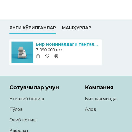
ЯНГИ КЎРИЛГАНЛАР
МАШҲУРЛАР
Бир номиналдаги тангаларни унумли сановчи ва сараловчи Magner 926
7 090 000 uzs
Сотувчилар учун
Компания
Етказиб бериш
Биз ҳақимизда
Тўлов
Алоқа
Олиб кетиш
Кафолат