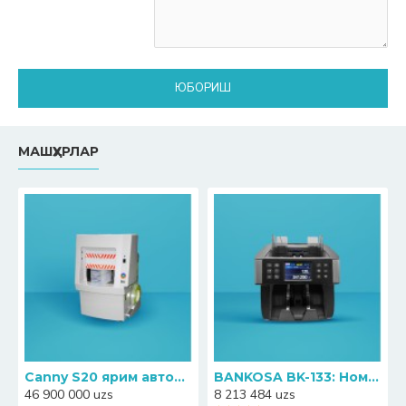
ЮБОРИШ
МАШҲУРЛАР
Canny S20 ярим автоматик банкноталарни прессловчи-қадоқловчи машинаси
BANKOSA BK-133: Номинални аниқлаш функциясига эга ҳамёнбоп пул санагич
46 900 000 uzs
8 213 484 uzs