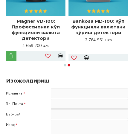
Magner VD-100:
Bankosa MD-100: Кўп
Профессионал кўп
функцияли валютани
5
функцияли валюта
кўриш детектори
детектори
2 764 951 uzs
4 659 200 uzs
Изоҳ қолдириш
Исмингиз
Эл. Почта
Веб-сайт
Изоҳ