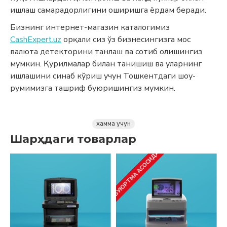
ишлаш самарадорлигини оширишга ёрдам беради.
Бизнинг интернет-магазин каталогимиз
CashExpert.uz
орқали сиз ўз бизнесингизга мос
валюта детекторини танлаш ва сотиб олишингиз
мумкин. Қурилмалар билан танишиш ва уларнинг
ишлашини синаб кўриш учун Тошкентдаги шоу-
румимизга ташриф буюришингиз мумкин.
хамма учун
Шарҳдаги товарлар
БУЮРТМА АСОСИДА