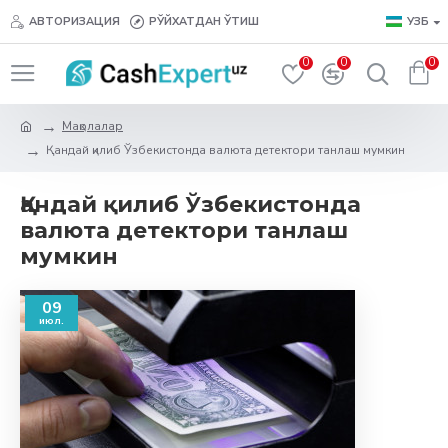
АВТОРИЗАЦИЯ
РЎЙХАТДАН ЎТИШ
УЗБ
0
0
0
Мақолалар
Қандай қилиб Ўзбекистонда валюта детектори танлаш мумкин
Қандай қилиб Ўзбекистонда
валюта детектори танлаш
мумкин
09
июл.