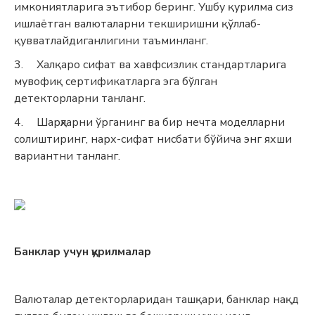
имкониятларига эътибор беринг. Ушбу қурилма сиз
ишлаётган валюталарни текширишни қўллаб-
қувватлайдиганлигини таъминланг.
3.
Халқаро сифат ва хавфсизлик стандартларига
мувофиқ сертификатларга эга бўлган
детекторларни танланг.
4.
Шарҳларни ўрганинг ва бир нечта моделларни
солиштиринг, нарх-сифат нисбати бўйича энг яхши
вариантни танланг.
Банклар учун қурилмалар
Валюталар детекторларидан ташқари, банклар нақд