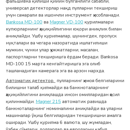
фальшивка қилиши қийин бўлганлиги сабабли,
универсал детекторлар нақд пулларни текшириш
учун самарали ва ишончли инструмент ҳисобланади.
Bankosa MD-100
ва
Magner VD-100
қурилмалари
купюрларнинг ҳақиқийлигини юқори аниқлик билан
аниқлайди. Ушбу қурилмалар, шунингдек, пропуск
нуқталари ва чегара назоратида ишлатилиши
мумкин, чунки улар ҳужжатларни, масалан,
паспортларни текширишга ёрдам беради. Bankosa
MD-100 15 марта кенгайтиришга эга олиб
ташланадиган камерага эга ва арзон нархда.
Автоматик детектор.
пулларнинг ҳимоя белгиларини
билишни талаб қилмайди ва банкноталарнинг
ҳақиқийлигини аниқлашда инсон омилларидан ҳосил
қилинмайди.
Magner 215
автоматик равишда
банкноталарнинг номиналини аниқлайди ва уларни
машиналар ўқиш белгиларидан текширишни амалга
оширади. Ушбу қурилма 6 валюта, шу жумладан,
ўзбек сўмлари, долларлар ва евроларни қабул