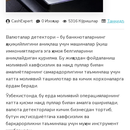
CashExpert
0 Изоҳлар
5316 Кўришлар
Танқидлар
Валюталар детектори – бу банкноталарнинг
ҳақиқийлигини аниқлаш учун машиналар ўқиш
имкониятларига эга ҳимоя белгиларини
аниқлайдиган қурилма. Бу жиҳоздан фойдаланиш
молиявий хавфсизлик ва нақд пуллар билан
амалиётларнинг самарадорлигини таъминлаш учун
катта молиявий ташкилотлар ва кичик корхоналарга
ёрдам беради.
Ўзбекистонда, бу ерда молиявий операцияларнинг
катта қисми нақд пуллар билан амалга оширилади,
валюта детекторлари кичик бизнесдан тортиб,
бутун иқтисодиётгача хавфсизлик ва
барқарорликни таъминлаш учун муҳим инструмент