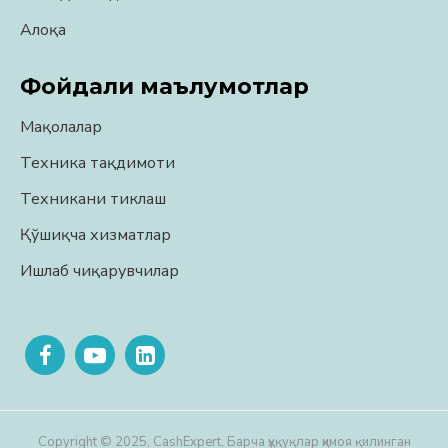
Алоқа
Фойдали маълумотлар
Мақолалар
Техника тақдимоти
Техникани тиклаш
Қўшиқча хизматлар
Ишлаб чиқарувчилар
Copyright © 2025, CashExpert, Барча ҳуқуқлар ҳимоя қилинган