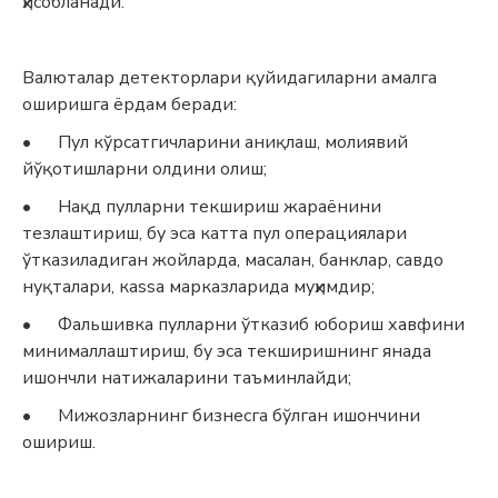
ҳисобланади.
Валюталар детекторлари қуйидагиларни амалга
оширишга ёрдам беради:
•
Пул кўрсатгичларини аниқлаш, молиявий
йўқотишларни олдини олиш;
•
Нақд пулларни текшириш жараёнини
тезлаштириш, бу эса катта пул операциялари
ўтказиладиган жойларда, масалан, банклар, савдо
нуқталари, кassa марказларида муҳимдир;
•
Фальшивка пулларни ўтказиб юбориш хавфини
минималлаштириш, бу эса текширишнинг янада
ишончли натижаларини таъминлайди;
•
Мижозларнинг бизнесга бўлган ишончини
ошириш.