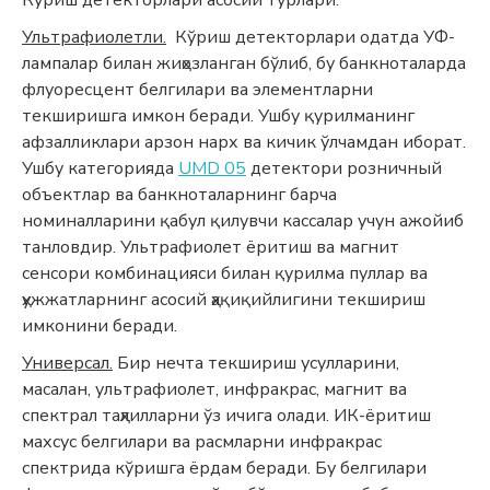
Ультрафиолетли.
Кўриш детекторлари одатда УФ-
лампалар билан жиҳозланган бўлиб, бу банкноталарда
флуоресцент белгилари ва элементларни
текширишга имкон беради. Ушбу қурилманинг
афзалликлари арзон нарх ва кичик ўлчамдан иборат.
Ушбу категорияда
UMD 05
детектори розничный
объектлар ва банкноталарнинг барча
номиналларини қабул қилувчи кассалар учун ажойиб
танловдир. Ультрафиолет ёритиш ва магнит
сенсори комбинацияси билан қурилма пуллар ва
ҳужжатларнинг асосий ҳақиқийлигини текшириш
имконини беради.
Универсал.
Бир нечта текшириш усулларини,
масалан, ультрафиолет, инфракрас, магнит ва
спектрал таҳлилларни ўз ичига олади. ИК-ёритиш
махсус белгилари ва расмларни инфракрас
спектрида кўришга ёрдам беради. Бу белгилари