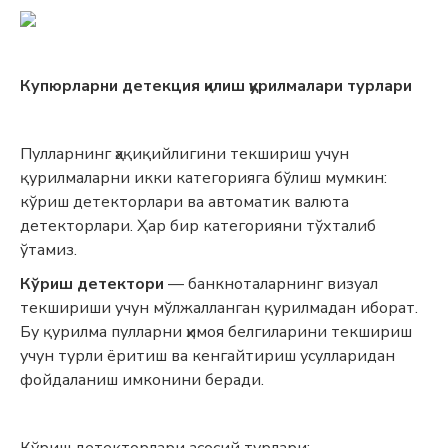
Купюрларни детекция қилиш қурилмалари турлари
Пулларнинг ҳақиқийлигини текшириш учун
қурилмаларни икки категорияга бўлиш мумкин:
кўриш детекторлари ва автоматик валюта
детекторлари. Ҳар бир категорияни тўхталиб
ўтамиз.
Кўриш детектори
— банкноталарнинг визуал
текшириши учун мўлжалланган қурилмадан иборат.
Бу қурилма пулларни ҳимоя белгиларини текшириш
учун турли ёритиш ва кенгайтириш усулларидан
фойдаланиш имконини беради.
Кўриш детекторлари асосий турлари: