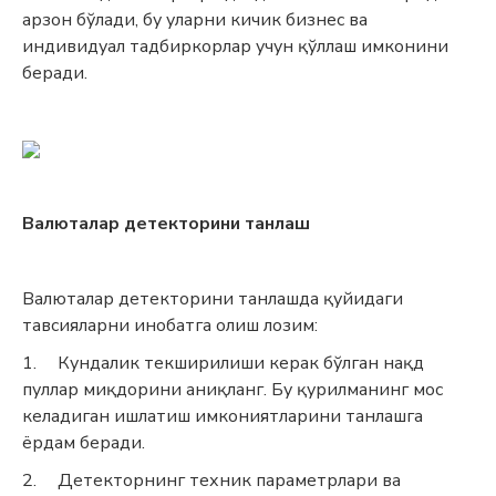
арзон бўлади, бу уларни кичик бизнес ва
индивидуал тадбиркорлар учун қўллаш имконини
беради.
Валюталар детекторини танлаш
Валюталар детекторини танлашда қуйидаги
тавсияларни инобатга олиш лозим:
1.
Кундалик текширилиши керак бўлган нақд
пуллар миқдорини аниқланг. Бу қурилманинг мос
келадиган ишлатиш имкониятларини танлашга
ёрдам беради.
2.
Детекторнинг техник параметрлари ва