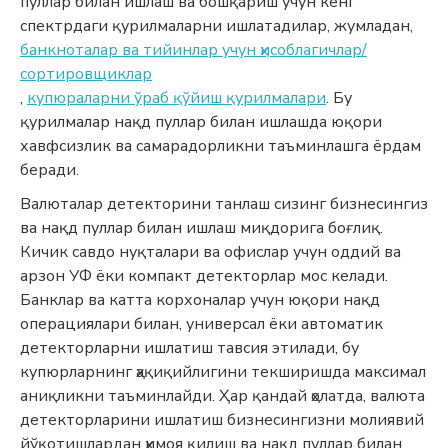
пуллар билан ишлаш ва бошқариш учун кенг
спектрдаги қурилмаларни ишлатадилар, жумладан,
банкноталар ва тийинлар учун ҳисоблагичлар/
сортировщиклар
,
купюраларни ўраб қўйиш қурилмалари
. Бу
қурилмалар нақд пуллар билан ишлашда юқори
хавфсизлик ва самарадорликни таъминлашга ёрдам
беради.
Валюталар детекторини танлаш сизинг бизнесингиз
ва нақд пуллар билан ишлаш миқдорига боғлиқ.
Кичик савдо нуқталари ва офислар учун оддий ва
арзон УФ ёки компакт детекторлар мос келади.
Банклар ва катта корхоналар учун юқори нақд
операциялари билан, универсал ёки автоматик
детекторларни ишлатиш тавсия этилади, бу
купюрларнинг ҳақиқийлигини текширишда максимал
аниқликни таъминлайди. Ҳар қандай ҳолатда, валюта
детекторларини ишлатиш бизнесингизни молиявий
йўқотишлардан ҳимоя қилиш ва нақд пуллар билан