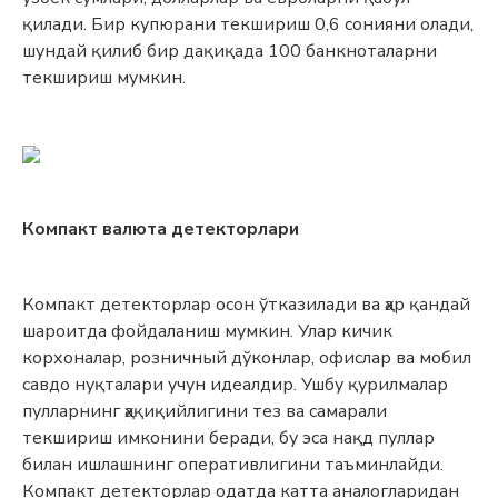
қилади. Бир купюрани текшириш 0,6 сонияни олади,
шундай қилиб бир дақиқада 100 банкноталарни
текшириш мумкин.
Компакт валюта детекторлари
Компакт детекторлар осон ўтказилади ва ҳар қандай
шароитда фойдаланиш мумкин. Улар кичик
корхоналар, розничный дўконлар, офислар ва мобил
савдо нуқталари учун идеалдир. Ушбу қурилмалар
пулларнинг ҳақиқийлигини тез ва самарали
текшириш имконини беради, бу эса нақд пуллар
билан ишлашнинг оперативлигини таъминлайди.
Компакт детекторлар одатда катта аналогларидан