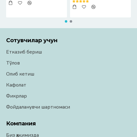
Сотувчилар учун
Етказиб бериш
Тўлов
Олиб кетиш
Кафолат
Фикрлар
Фойдаланувчи шартномаси
Компания
Биз ҳақимизда