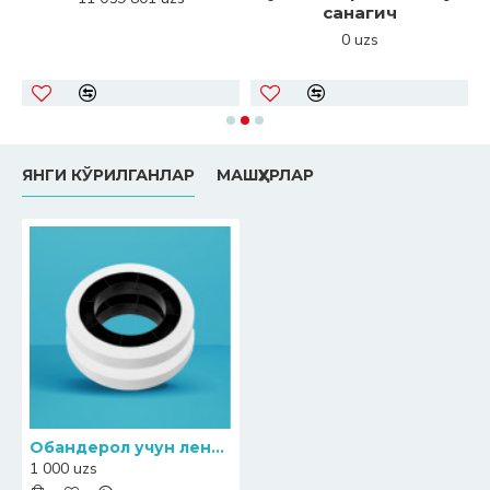
санагич
0 uzs
ЯНГИ КЎРИЛГАНЛАР
МАШҲУРЛАР
Обандерол учун лента 40 мм қоғоз
1 000 uzs