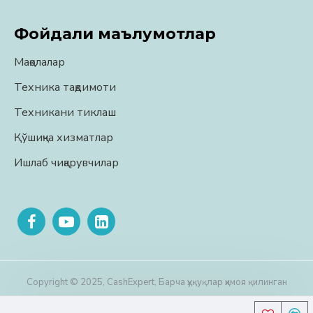
Фойдали маълумотлар
Мақолалар
Техника тақдимоти
Техникани тиклаш
Қўшиқча хизматлар
Ишлаб чиқарувчилар
Copyright © 2025, CashExpert, Барча ҳуқуқлар ҳимоя қилинган