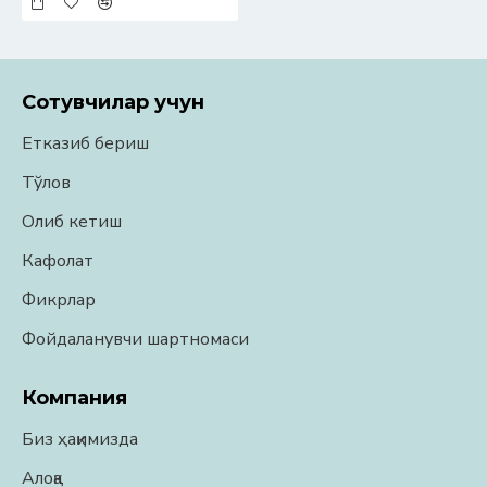
Сотувчилар учун
Етказиб бериш
Тўлов
Олиб кетиш
Кафолат
Фикрлар
Фойдаланувчи шартномаси
Компания
Биз ҳақимизда
Алоқа