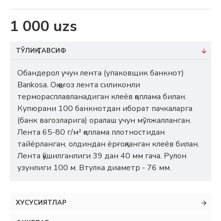
1 000 uzs
ТЎЛИҚ ТАВСИФ
Обандерол учун лента (упаковщик банкнот)
Bankosa. Оқ қоғоз лента силиконли
терморасплавланадиган клеёв қоплама билан.
Купюрани 100 банкнотдан иборат пачкаларга
(банк вагозларига) оралаш учун мўлжалланган.
Лента 65-80 г/м² қоплама плотностидан
тайёрланган, олдиндан ёрғоқланган клеёв билан.
Лента қўшилганлиги 39 дан 40 мм гача. Рулон
узунлиги 100 м. Втулка диаметр - 76 мм.
ХУСУСИЯТЛАР