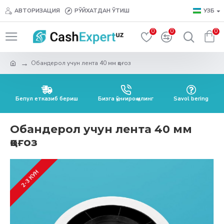
АВТОРИЗАЦИЯ
РЎЙХАТДАН ЎТИШ
УЗБ
0
0
0
Обандерол учун лента 40 мм қоғоз
Бепул етказиб бериш
Бизга қўнғироқ қилинг
Savol bering
Обандерол учун лента 40 мм
қоғоз
2-3 КУН