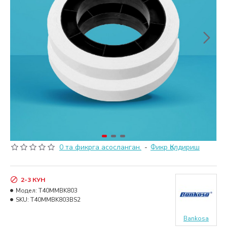
0 та фикрга асосланган.
-
Фикр Қолдириш
2-3 КУН
Модел:
T40MMBK803
SKU:
T40MMBK803BS2
Bankosa