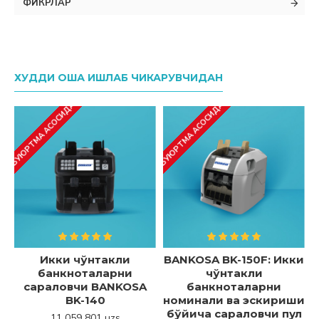
ФИКРЛАР
ХУДДИ ОША ИШЛАБ ЧИКАРУВЧИДАН
БУЮРТМА АСОСИДА
БУЮРТМА АСОСИДА
БУ
Икки чўнтакли
BANKOSA BK-150F: Икки
банкноталарни
чўнтакли
сараловчи BANKOSA
банкноталарни
BK-140
номинали ва эскириши
бўйича сараловчи пул
11 059 801 uzs