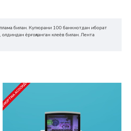
қоплама билан. Купюрани 100 банкнотдан иборат
, олдиндан ёрғоқланган клеёв билан. Лента
БУЮРТМА АСОСИДА