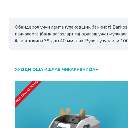
Обандерол учун лента (упаковщик банкнот) Bankosa
пачкаларга (банк вагозларига) оралаш учун мўлжалл
қўшилганлиги 39 дан 40 мм гача. Рулон узунлиги 100
ХУДДИ ОША ИШЛАБ ЧИКАРУВЧИДАН
БУЮРТМА АСОСИДА