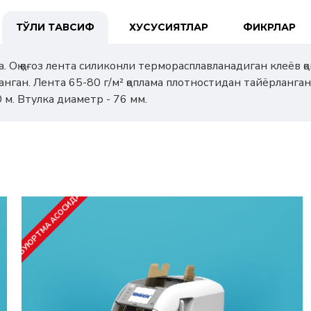
ТЎЛИҚ ТАВСИФ
ХУСУСИЯТЛАР
ФИКРЛАР
. Оқ қоғоз лента силиконли терморасплавланадиган клеёв 
анган. Лента 65-80 г/м² қоплама плотностидан тайёрланган
 м. Втулка диаметр - 76 мм.
БУЮРТМА АСОСИДА