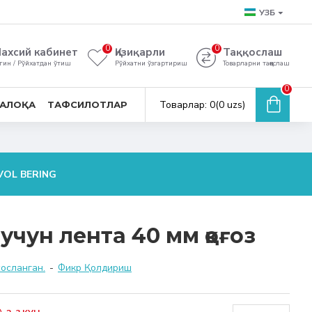
УЗБ
0
0
ахсий кабинет
Қизиқарли
Таққослаш
гин / Рўйхатдан ўтиш
Рўйхатни ўзгартириш
Товарларни таққослаш
0
Товарлар: 0(0 uzs)
АЛОҚА
ТАФСИЛОТЛАР
VOL BERING
чун лента 40 мм қоғоз
сосланган.
-
Фикр Қолдириш