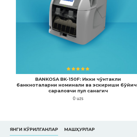
и
BANKOSA BK-150F: Икки чўнтакли
банкноталарни номинали ва эскириши бўйич
сараловчи пул санагич
0 uzs
ЯНГИ КЎРИЛГАНЛАР
МАШҲУРЛАР