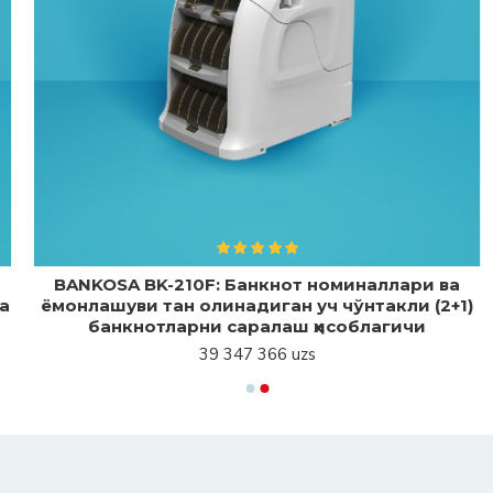
BANKOSA BK-210F: Банкнот номиналлари ва
а
ёмонлашуви тан олинадиган уч чўнтакли (2+1)
банкнотларни саралаш ҳисоблагичи
39 347 366 uzs