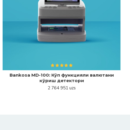
Bankosa MD-100: Кўп функцияли валютани
кўриш детектори
2 764 951 uzs