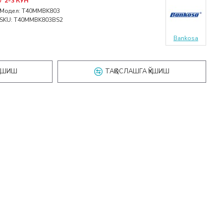
2-3 КУН
Модел:
T40MMBK803
SKU:
T40MMBK803BS2
Bankosa
ҚЎШИШ
ТАҚҚОСЛАШГА ҚЎШИШ