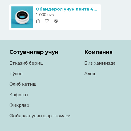
Обандерол учун лента 40 мм қоғоз
1 000 uzs
Сотувчилар учун
Компания
Етказиб бериш
Биз ҳақимизда
Тўлов
Алоқа
Олиб кетиш
Кафолат
Фикрлар
Фойдаланувчи шартномаси