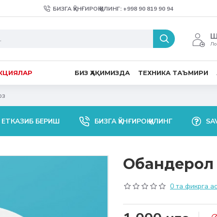
БИЗГА ҚЎНҒИРОҚ ҚИЛИНГ: +998 90 819 90 94
Ш
Ло
КЦИЯЛАР
БИЗ ҲАҚИМИЗДА
ТЕХНИКА ТАЪМИРИ
оз
 ЕТКАЗИБ БЕРИШ
БИЗГА ҚЎНҒИРОҚ ҚИЛИНГ
SA
Обандерол у
0 та фикрга а