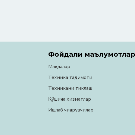
Фойдали маълумотла
Мақолалар
Техника тақдимоти
Техникани тиклаш
Қўшиқча хизматлар
Ишлаб чиқарувчилар