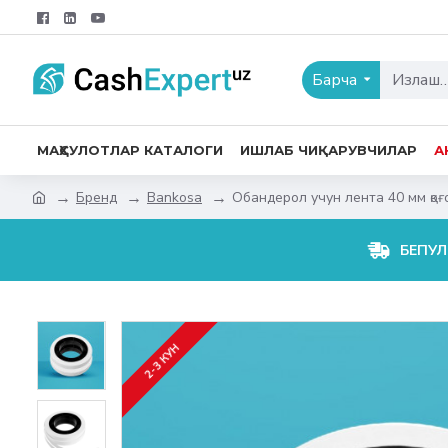
Барча
МАҲСУЛОТЛАР КАТАЛОГИ
ИШЛАБ ЧИҚАРУВЧИЛАР
А
Бренд
Bankosa
Обандерол учун лента 40 мм қоғ
БЕПУЛ
2-3 КУН