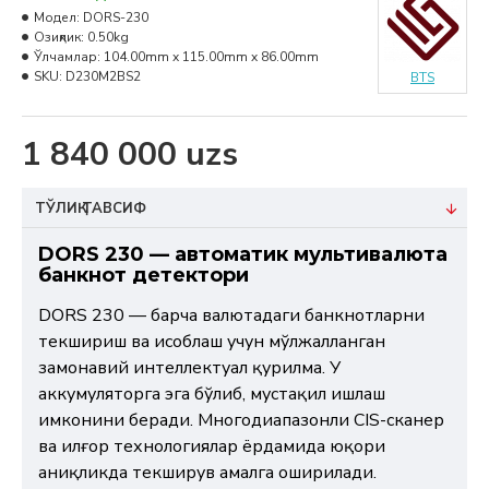
Модел:
DORS-230
Озиқлик:
0.50kg
Ўлчамлар:
104.00mm x 115.00mm x 86.00mm
SKU:
D230M2BS2
BTS
1 840 000 uzs
ТЎЛИҚ ТАВСИФ
DORS 230 — автоматик мультивалюта
банкнот детектори
DORS 230 — барча валютадаги банкнотларни
текшириш ва ҳисоблаш учун мўлжалланган
замонавий интеллектуал қурилма. У
аккумуляторга эга бўлиб, мустақил ишлаш
имконини беради. Многодиапазонли CIS-сканер
ва илғор технологиялар ёрдамида юқори
аниқликда текширув амалга оширилади.