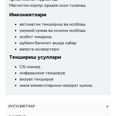
Магнитли корпус орқали осон тозалаш.
Имкониятлари
автоматик текшириш ва ҳисоблаш
умумий сумма ва сонини ҳисоблаш
ҳисобот чиқариш
шубҳали банкнот ҳақида хабар
валюта конвертери
Текшириш усуллари
CIS сканер
инфрақизил текширув
визуал текширув
ҳимоя элементларини назорат қилиш
ХУСУСИЯТЛАР