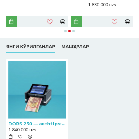
1 830 000 uzs
ЯНГИ КЎРИЛГАНЛАР
МАШҲУРЛАР
DORS 230 — автhttps://cashexpert.uz/admin/#tab-dataоматик мультивалюта банкнот детектори
1 840 000 uzs