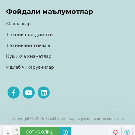
Фойдали маълумотлар
Мақолалар
Техника тақдимоти
Техникани тиклаш
Қўшиқча хизматлар
Ишлаб чиқарувчилар
Copyright © 2025, CashExpert, Барча ҳуқуқлар ҳимоя қилинган
СОТИБ ОЛИШ