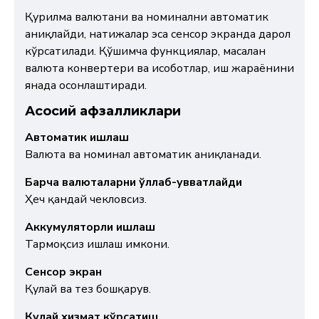
Қурилма валютани ва номинални автоматик
аниқлайди, натижалар эса сенсор экранда дарҳол
кўрсатилади. Қўшимча функциялар, масалан
валюта конвертери ва ҳисоботлар, иш жараёнини
янада осонлаштиради.
Асосий афзалликлари
Автоматик ишлаш
Валюта ва номинал автоматик аниқланади.
Барча валюталарни қўллаб-қувватлайди
Ҳеч қандай чекловсиз.
Аккумуляторли ишлаш
Тармоқсиз ишлаш имкони.
Сенсор экран
Қулай ва тез бошқарув.
Қулай хизмат кўрсатиш