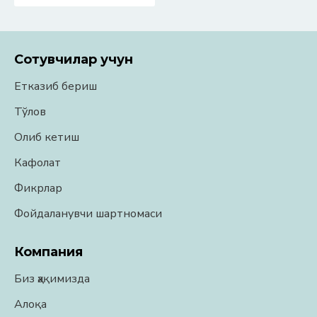
Сотувчилар учун
Етказиб бериш
Тўлов
Олиб кетиш
Кафолат
Фикрлар
Фойдаланувчи шартномаси
Компания
Биз ҳақимизда
Алоқа