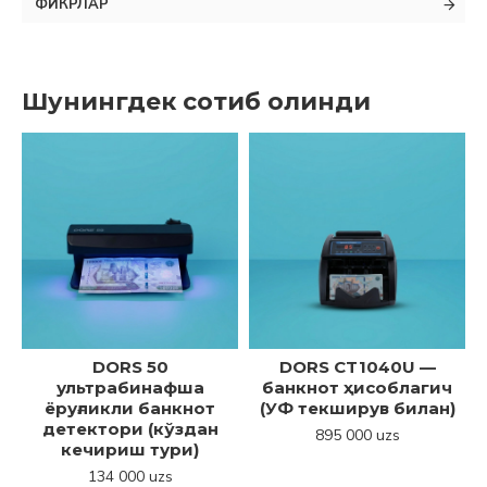
ФИКРЛАР
Шунингдек сотиб олинди
DORS 50
DORS CT1040U —
ультрабинафша
банкнот ҳисоблагич
ёруғликли банкнот
(УФ текширув билан)
детектори (кўздан
895 000 uzs
кечириш тури)
134 000 uzs