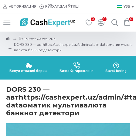
АВТОРИЗАЦИЯ
РЎЙХАТДАН ЎТИШ
УЗБ
0
0
0
Валютани детектори
DORS 230 — автhttps://cashexpert.uz/admin/#tab-dataоматик мульти
валюта банкнот детектори
Бепул етказиб бериш
Бизга қўнғироқ қилинг
Savol bering
DORS 230 —
автhttps://cashexpert.uz/admin/#t
dataоматик мультивалюта
банкнот детектори