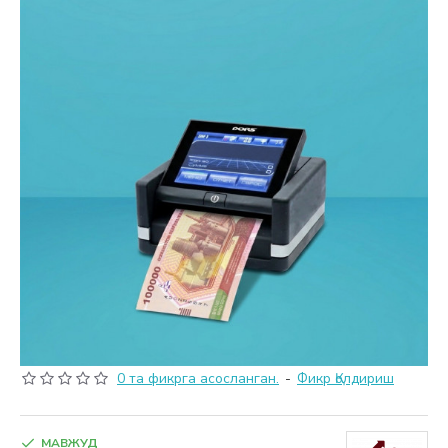
0 та фикрга асосланган.
-
Фикр Қолдириш
МАВЖУД