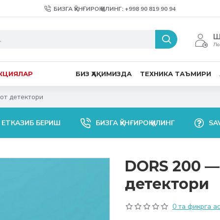
БИЗГА ҚЎНҒИРОҚ ҚИЛИНГ: +998 90 819 90 94
Ш
Ло
КЦИЯЛАР
БИЗ ҲАҚИМИЗДА
ТЕХНИКА ТАЪМИРИ
от детектори
 ЕТКАЗИБ БЕРИШ
БИЗГА ҚЎНҒИРОҚ ҚИЛИНГ
SA
DORS 200 —
детектори
0 та фикрга а