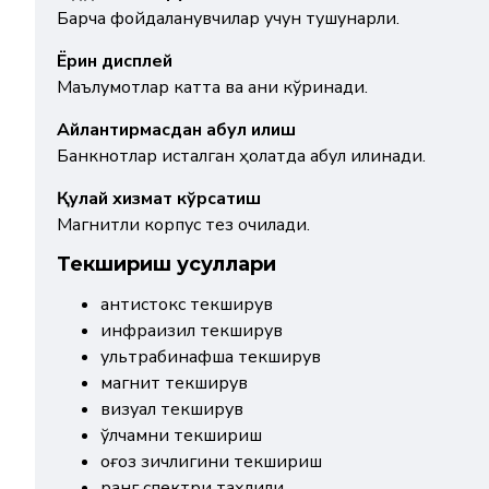
Барча фойдаланувчилар учун тушунарли.
Ёрқин дисплей
Маълумотлар катта ва аниқ кўринади.
Айлантирмасдан қабул қилиш
Банкнотлар исталган ҳолатда қабул қилинади.
Қулай хизмат кўрсатиш
Магнитли корпус тез очилади.
Текшириш усуллари
антистокс текширув
инфрақизил текширув
ультрабинафша текширув
магнит текширув
визуал текширув
ўлчамни текшириш
қоғоз зичлигини текшириш
ранг спектри таҳлили