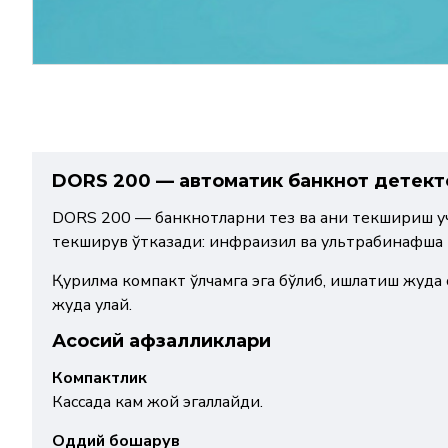
DORS 200 — автоматик банкнот детект
DORS 200 — банкнотларни тез ва аниқ текшириш уч
текширув ўтказади: инфрақизил ва ультрабинафша 
Қурилма компакт ўлчамга эга бўлиб, ишлатиш жуда
жуда қулай.
Асосий афзалликлари
Компактлик
Кассада кам жой эгаллайди.
Оддий бошқарув