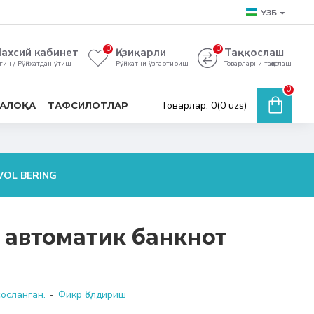
УЗБ
0
0
ахсий кабинет
Қизиқарли
Таққослаш
гин / Рўйхатдан ўтиш
Рўйхатни ўзгартириш
Товарларни таққослаш
0
Товарлар: 0(0 uzs)
АЛОҚА
ТАФСИЛОТЛАР
VOL BERING
 автоматик банкнот
сосланган.
-
Фикр Қолдириш