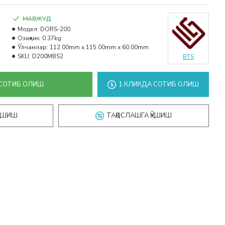
МАВЖУД
Модел:
DORS-200
Озиқлик:
0.37kg
Ўлчамлар:
112.00mm x 115.00mm x 60.00mm
SKU:
D200MBS2
BTS
СОТИБ ОЛИШ
1 КЛИКДА СОТИБ ОЛИШ
ҚЎШИШ
ТАҚҚОСЛАШГА ҚЎШИШ