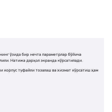
тнинг ўзида бир нечта параметрлар бўйича
лили. Натижа дарҳол экранда кўрсатилади.
ли корпус туфайли тозалаш ва хизмат кўрсатиш ҳам