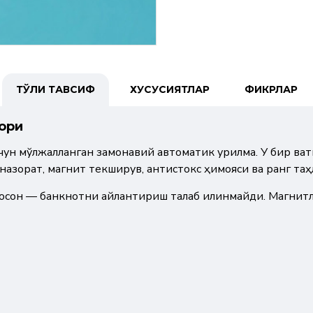
ТЎЛИҚ ТАВСИФ
ХУСУСИЯТЛАР
ФИКРЛАР
ори
ун мўлжалланган замонавий автоматик қурилма. У бир вақ
назорат, магнит текширув, антистокс ҳимояси ва ранг таҳ
 осон — банкнотни айлантириш талаб қилинмайди. Магнит