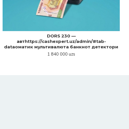
DORS 230 —
автhttps://cashexpert.uz/admin/#tab-
dataоматик мультивалюта банкнот детектори
1 840 000 uzs