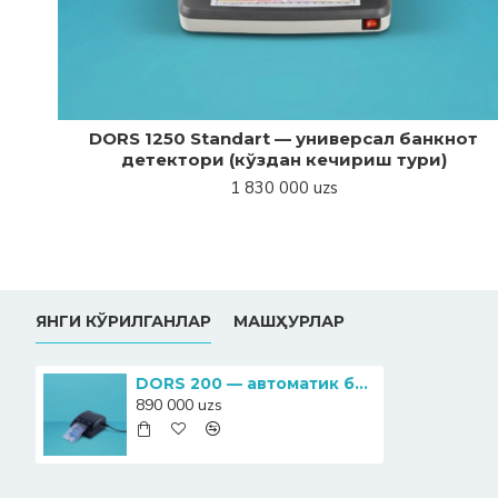
DORS 1250 Standart — универсал банкнот
детектори (кўздан кечириш тури)
1 830 000 uzs
ЯНГИ КЎРИЛГАНЛАР
МАШҲУРЛАР
DORS 200 — автоматик банкнот детектори
890 000 uzs