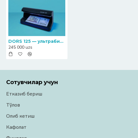
DORS 125 — ультрабинафша текширув учун профессионал детектор
245 000 uzs
Сотувчилар учун
Етказиб бериш
Тўлов
Олиб кетиш
Кафолат