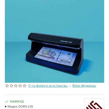
0 та фикрга асосланган.
-
Фикр Қолдириш
МАВЖУД
Модел:
DORS-125