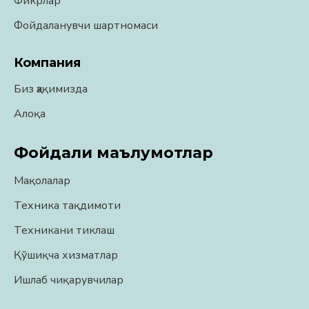
Фикрлар
Фойдаланувчи шартномаси
Компания
Биз ҳақимизда
Алоқа
Фойдали маълумотлар
Мақолалар
Техника тақдимоти
Техникани тиклаш
Қўшиқча хизматлар
Ишлаб чиқарувчилар