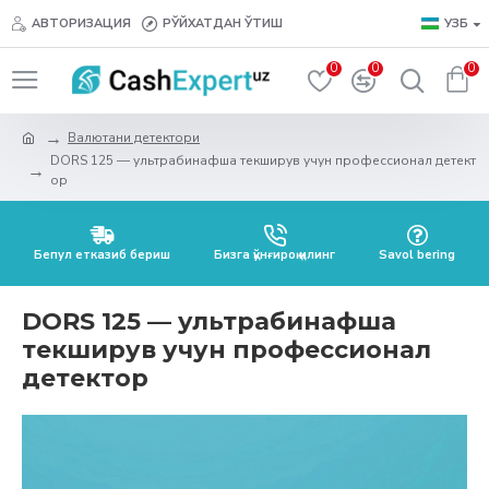
АВТОРИЗАЦИЯ
РЎЙХАТДАН ЎТИШ
УЗБ
0
0
0
Валютани детектори
DORS 125 — ультрабинафша текширув учун профессионал детект
ор
Бепул етказиб бериш
Бизга қўнғироқ қилинг
Savol bering
DORS 125 — ультрабинафша
текширув учун профессионал
детектор