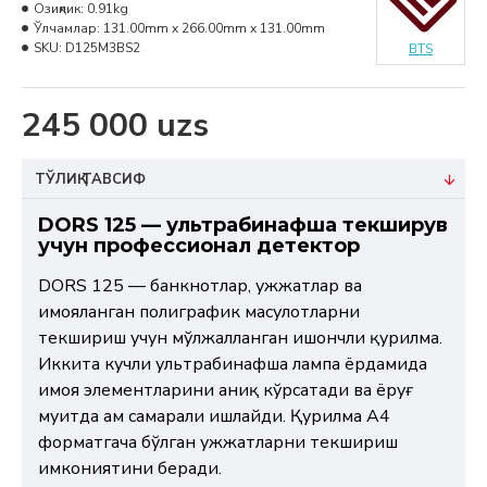
Озиқлик:
0.91kg
Ўлчамлар:
131.00mm x 266.00mm x 131.00mm
SKU:
D125M3BS2
BTS
245 000 uzs
ТЎЛИҚ ТАВСИФ
DORS 125 — ультрабинафша текширув
учун профессионал детектор
DORS 125 — банкнотлар, ҳужжатлар ва
ҳимояланган полиграфик маҳсулотларни
текшириш учун мўлжалланган ишончли қурилма.
Иккита кучли ультрабинафша лампа ёрдамида
ҳимоя элементларини аниқ кўрсатади ва ёруғ
муҳитда ҳам самарали ишлайди. Қурилма A4
форматгача бўлган ҳужжатларни текшириш
имкониятини беради.