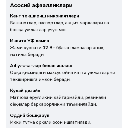
Асосий афзалликлари
Кенг текшириш имкониятлари
Банкнотлар, паспортлар, акциз маркалари ва
бошқа ҳужжатлар учун мос.
Иккита УФ лампа
Жами қуввати
12 Вт
бўлган лампалар аниқ
натижа беради.
A4 ҳужжатлар билан ишлаш
Орқа қисмидаги махсус ойна катта ҳужжатларни
текширишга имкон беради.
Қулай дизайн
Мат юза ёруғликни қайтармайди, резинали
оёқчалар барқарорликни таъминлайди.
Оддий бошқарув
Икки тугма орқали осон ишлатилади.