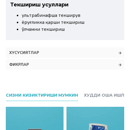
Текшириш усуллари
ультрабинафша текширув
ёруғликка қарши текшириш
ўлчамни текшириш
ХУСУСИЯТЛАР
ФИКРЛАР
СИЗНИ КИЗИКТИРИШИ МУМКИН
ХУДДИ ОША ИШЛАБ