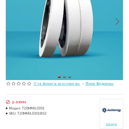
0 та фикрга асосланган.
-
Фикр Қолдириш
2-3 КУН
Модел:
T20MMJL0301
SKU:
T20MMJL0301BS2
Julong