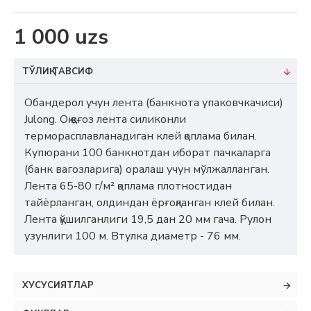
1 000 uzs
ТЎЛИҚ ТАВСИФ
Обандерол учун лента (банкнота упаковчкачиси)
Julong. Оқ қоғоз лента силиконли
терморасплавланадиган клей қоплама билан.
Купюрани 100 банкнотдан иборат пачкаларга
(банк вагозларига) оралаш учун мўлжалланган.
Лента 65-80 г/м² қоплама плотностидан
тайёрланган, олдиндан ёрғоқланган клей билан.
Лента қўшилганлиги 19,5 дан 20 мм гача. Рулон
узунлиги 100 м. Втулка диаметр - 76 мм.
ХУСУСИЯТЛАР