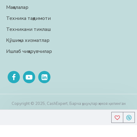
Мақолалар
Техника тақдимоти
Техникани тиклаш
Қўшиқча хизматлар
Ишлаб чиқарувчилар
Copyright © 2025, CashExpert, Барча ҳуқуқлар ҳимоя қилинган