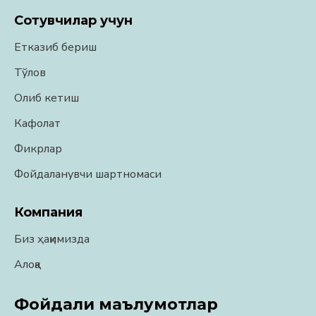
Сотувчилар учун
Етказиб бериш
Тўлов
Олиб кетиш
Кафолат
Фикрлар
Фойдаланувчи шартномаси
Компания
Биз ҳақимизда
Алоқа
Фойдали маълумотлар