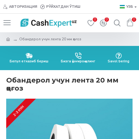
АВТОРИЗАЦИЯ
РЎЙХАТДАН ЎТИШ
УЗБ
0
0
0
Обандерол учун лента 20 мм қоғоз
Бепул етказиб бериш
Бизга қўнғироқ қилинг
Savol bering
Обандерол учун лента 20 мм
қоғоз
2-3 КУН