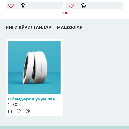
ЯНГИ КЎРИЛГАНЛАР
МАШҲУРЛАР
Обандерол учун лента 20 мм қоғоз
1 000 uzs