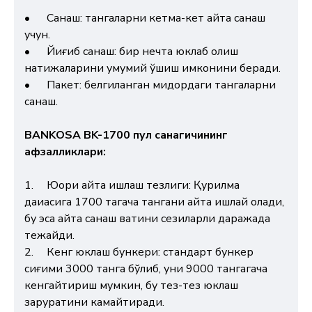
•
Санаш: тангаларни кетма-кет қайта санаш
учун.
•
Йиғиб санаш: бир нечта юклаб олиш
натижаларини умумий қўшиш имконини беради.
•
Пакет: белгиланган миқдордаги тангаларни
санаш.
BANKOSA BK-1700 пул санагичининг
афзалликлари:
1.
Юқори қайта ишлаш тезлиги: Қурилма
дақиқасига 1700 тагача тангани қайта ишлай олади,
бу эса қайта санаш вақтини сезиларли даражада
тежайди.
2.
Кенг юклаш бункери: стандарт бункер
сиғими 3000 танга бўлиб, уни 9000 тангагача
кенгайтириш мумкин, бу тез-тез юклаш
заруратини камайтиради.