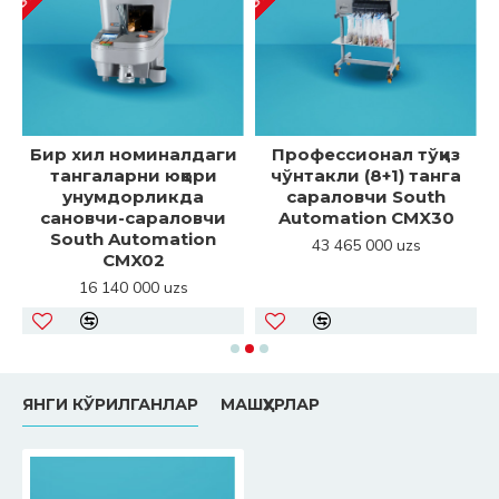
Бир хил номиналдаги
Профессионал тўққиз
а
тангаларни юқори
чўнтакли (8+1) танга
унумдорликда
сараловчи South
сановчи-сараловчи
Automation CMX30
South Automation
43 465 000 uzs
CMX02
16 140 000 uzs
ЯНГИ КЎРИЛГАНЛАР
МАШҲУРЛАР