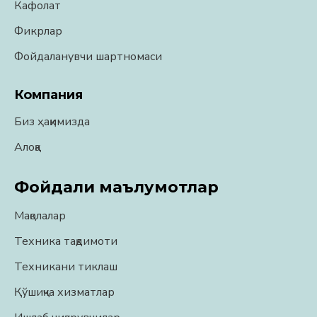
Кафолат
Фикрлар
Фойдаланувчи шартномаси
Компания
Биз ҳақимизда
Алоқа
Фойдали маълумотлар
Мақолалар
Техника тақдимоти
Техникани тиклаш
Қўшиқча хизматлар