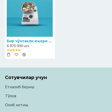
Бир чўнтакли юқори тезликда тангаларни сановчи-сараловчи BANKOSA BK-1700
6 870 000 uzs
Сотувчилар учун
Етказиб бериш
Тўлов
Олиб кетиш