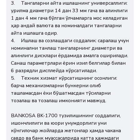
3.
Тангаларни қайта ишлашнинг универсаллиги:
қурилма диаметри 14 дан 33 мм гача ва қалинлиги
1 дан 4 мм гача бўлган ўлчамларга мос келадиган
ҳар қандай валюта ва номиналдаги тангаларни
қайта ишлашга қодир.
4.
Ишлаш ва созлашдаги соддалик: саралаш учун
номинални танлаш тангаларнинг диаметри ва
қалинлиги дисклари ёрдамида амалга оширилади.
Санаш параметрлари ёрқин қизил белгилар билан
6 разрядли дисплейда кўрсатилади.
5.
Техник хизмат кўрсатишнинг осонлиги:
барча механизмларни бункерни олиб
ташламасдан ёки бўшатмасдан тўсиқларни
тозалаш ва тозалаш имконияти мавжуд.
BANKOSA BK-1700 тузилишининг соддалиги,
ишончлилиги ва юқори унумдорлиги уни
кўнгилочар жойларда жетонлар ҳамда чакана
савдо ва банк муассасалрида катта ҳажмдаги