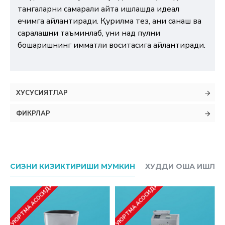
тангаларни самарали қайта ишлашда идеал
ечимга айлантиради. Қурилма тез, аниқ санаш ва
саралашни таъминлаб, уни нақд пулни
бошқаришнинг қимматли воситасига айлантиради.
ХУСУСИЯТЛАР
ФИКРЛАР
СИЗНИ КИЗИКТИРИШИ МУМКИН
ХУДДИ ОША ИШЛАБ
БУЮРТМА АСОСИДА
БУЮРТМА АСОСИДА
БУ