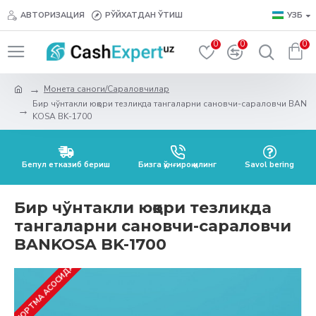
АВТОРИЗАЦИЯ
РЎЙХАТДАН ЎТИШ
УЗБ
0
0
0
Монета саноги/Сараловчилар
Бир чўнтакли юқори тезликда тангаларни сановчи-сараловчи BAN
KOSA BK-1700
Бепул етказиб бериш
Бизга қўнғироқ қилинг
Savol bering
Бир чўнтакли юқори тезликда
тангаларни сановчи-сараловчи
BANKOSA BK-1700
БУЮРТМА АСОСИДА