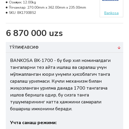
Озиқлик:
12.00kg
Ўлчамлар:
270.00mm x 362.00mm x 235.00mm
SKU:
BK1700BS2
Bankosa
6 870 000 uzs
ТЎЛИҚ ТАВСИФ
BANKOSA BK-1700 - бу бир хил номиналдаги
тангаларни тез қайта ишлаш ва саралаш учун
мўлжалланган юқори унумли ҳисоблагич танга
саралаш қурилмаси. Кучли механизм билан
жиҳозланган қурилма дақиқада 1700 тангагача
ишлов беришга қодир, бу сизга танга
тушумларининг катта ҳажмини самарали
бошқариш имконини беради.
Учта санаш режими: