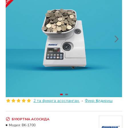
2 та фикрга асосланган.
-
Фикр Қолдириш
БУЮРТМА АСОСИДА
Модел:
BK-1700