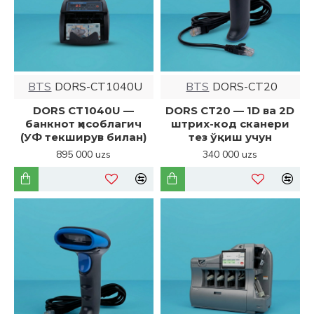
BTS
DORS-CT1040U
BTS
DORS-CT20
DORS CT1040U —
DORS CT20 — 1D ва 2D
банкнот ҳисоблагич
штрих-код сканери
(УФ текширув билан)
тез ўқиш учун
895 000 uzs
340 000 uzs