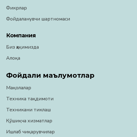
Фикрлар
Фойдаланувчи шартномаси
Компания
Биз ҳақимизда
Алоқа
Фойдали маълумотлар
Мақолалар
Техника тақдимоти
Техникани тиклаш
Қўшиқча хизматлар
Ишлаб чиқарувчилар