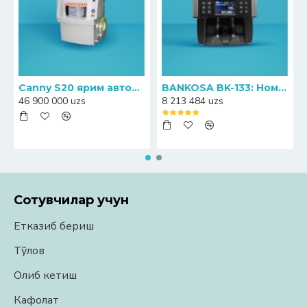
Canny S20 ярим автоматик банкноталарни прессловчи-қадоқловчи машинаси
BANKOSA BK-133: Номинални аниқлаш функциясига эга ҳамёнбоп пул санагич
46 900 000 uzs
8 213 484 uzs
Сотувчилар учун
Етказиб бериш
Тўлов
Олиб кетиш
Кафолат