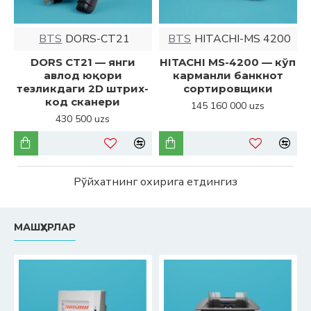
BTS
DORS-CT21
BTS
HITACHI-MS 4200
DORS CT21 — янги
HITACHI MS-4200 — кўп
авлод юқори
карманли банкнот
тезликдаги 2D штрих-
сортировщики
код сканери
145 160 000 uzs
430 500 uzs
Рўйхатнинг охирига етдингиз
МАШҲУРЛАР