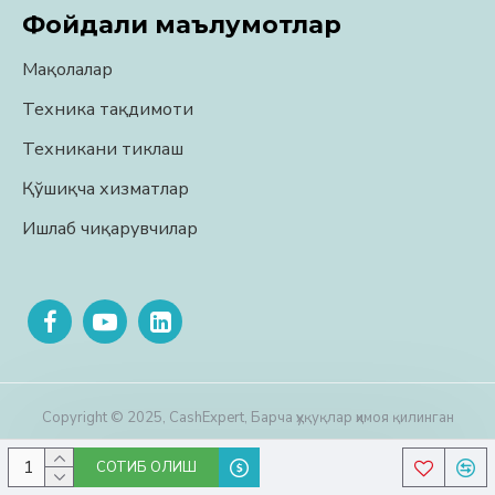
Фойдали маълумотлар
Мақолалар
Техника тақдимоти
Техникани тиклаш
Қўшиқча хизматлар
Ишлаб чиқарувчилар
Copyright © 2025, CashExpert, Барча ҳуқуқлар ҳимоя қилинган
СОТИБ ОЛИШ