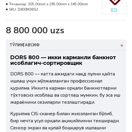
Ўлчамлар:
305.00mm x 295.00mm x 345.00mm
SKU:
D800M3BS2
BTS
8 800 000 uzs
ТЎЛИҚ ТАВСИФ
DORS 800 — икки карманли банкнот
ҳисоблагич-сортировщик
DORS 800 — катта ҳажмдаги нақд пулни қайта
ишлаш учун мўлжалланган профессионал
қурилма. Иккита карман орқали банкнотларни
тўхтовсиз ҳисоблаш ва сортлаш мумкин, бу эса иш
жараёнини сезиларли тезлаштиради.
Қурилма CIS-сканер билан жиҳозланган бўлиб,
бир нечта усул орқали ҳақиқийликни текширади.
Сенсор экран ва қулай бошқарув ишлашни