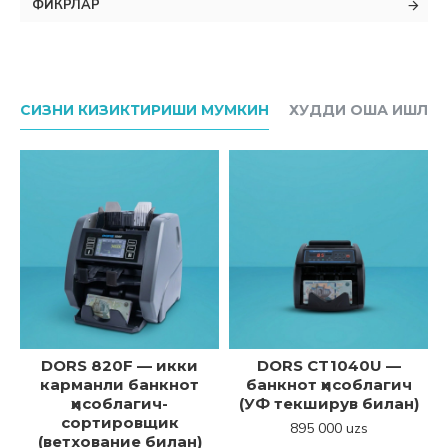
ФИКРЛАР
СИЗНИ КИЗИКТИРИШИ МУМКИН
ХУДДИ ОША ИШЛАБ
DORS 820F — икки
DORS CT1040U —
карманли банкнот
банкнот ҳисоблагич
ҳисоблагич-
(УФ текширув билан)
сортировщик
895 000 uzs
(ветхование билан)