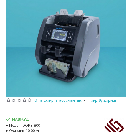
0 та фикрга асосланган.
-
Фикр Қолдириш
МАВЖУД
Модел:
DORS-800
Озиқлик:
10.00kg