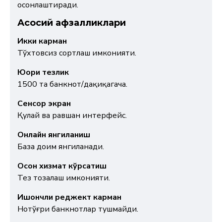
осонлаштиради.
Асосий афзалликлари
Икки карман
Тўхтовсиз сортлаш имконияти.
Юқори тезлик
1500 та банкнот/дақиқагача.
Сенсор экран
Қулай ва равшан интерфейс.
Онлайн янгиланиш
База доим янгиланади.
Осон хизмат кўрсатиш
Тез тозалаш имконияти.
Ишончли реджект карман
Нотўғри банкнотлар тушмайди.