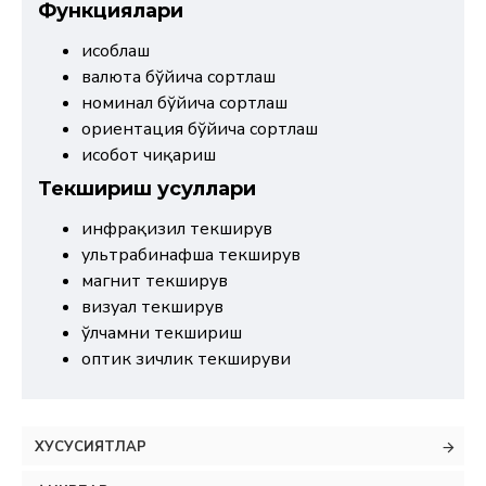
Функциялари
ҳисоблаш
валюта бўйича сортлаш
номинал бўйича сортлаш
ориентация бўйича сортлаш
ҳисобот чиқариш
Текшириш усуллари
инфрақизил текширув
ультрабинафша текширув
магнит текширув
визуал текширув
ўлчамни текшириш
оптик зичлик текшируви
ХУСУСИЯТЛАР