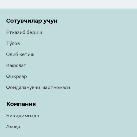
Сотувчилар учун
Етказиб бериш
Тўлов
Олиб кетиш
Кафолат
Фикрлар
Фойдаланувчи шартномаси
Компания
Биз ҳақимизда
Алоқа