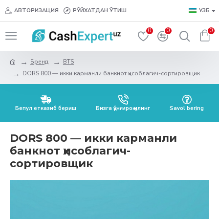
АВТОРИЗАЦИЯ
РЎЙХАТДАН ЎТИШ
УЗБ
0
0
0
Бренд
BTS
DORS 800 — икки карманли банкнот ҳисоблагич-сортировщик
Бепул етказиб бериш
Бизга қўнғироқ қилинг
Savol bering
DORS 800 — икки карманли
банкнот ҳисоблагич-
сортировщик