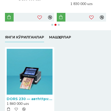
1 830 000 uzs
ЯНГИ КЎРИЛГАНЛАР
МАШҲУРЛАР
DORS 230 — автhttps://cashexpert.uz/admin/#tab-dataоматик мультивалюта банкнот детектори
1 840 000 uzs