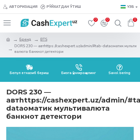
АВТОРИЗАЦИЯ
РЎЙХАТДАН ЎТИШ
УЗБ
0
0
0
Бренд
BTS
DORS 230 — автhttps://cashexpert.uz/admin/#tab-dataоматик мульти
валюта банкнот детектори
Бепул етказиб бериш
Бизга қўнғироқ қилинг
Savol bering
DORS 230 —
автhttps://cashexpert.uz/admin/#t
dataоматик мультивалюта
банкнот детектори