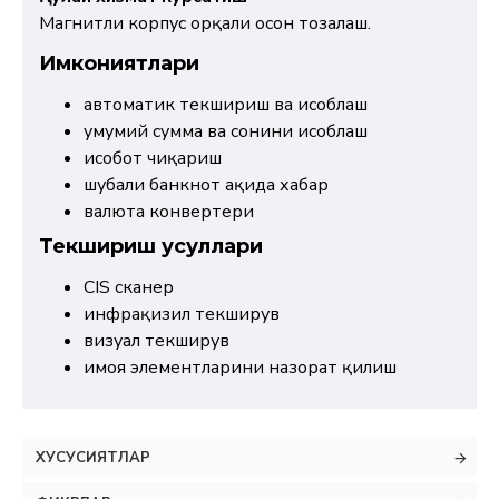
Магнитли корпус орқали осон тозалаш.
Имкониятлари
автоматик текшириш ва ҳисоблаш
умумий сумма ва сонини ҳисоблаш
ҳисобот чиқариш
шубҳали банкнот ҳақида хабар
валюта конвертери
Текшириш усуллари
CIS сканер
инфрақизил текширув
визуал текширув
ҳимоя элементларини назорат қилиш
ХУСУСИЯТЛАР