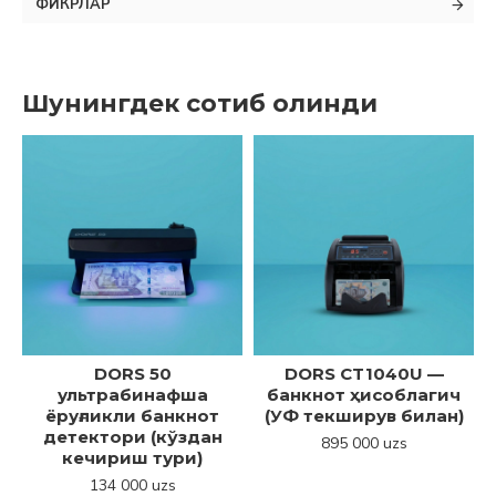
ФИКРЛАР
Шунингдек сотиб олинди
DORS 50
DORS CT1040U —
ультрабинафша
банкнот ҳисоблагич
ёруғликли банкнот
(УФ текширув билан)
детектори (кўздан
895 000 uzs
кечириш тури)
134 000 uzs