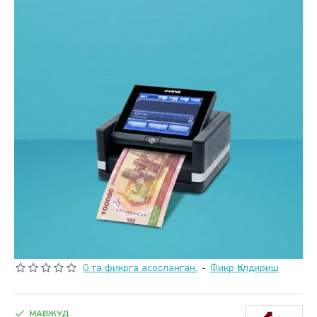
0 та фикрга асосланган.
-
Фикр Қолдириш
МАВЖУД