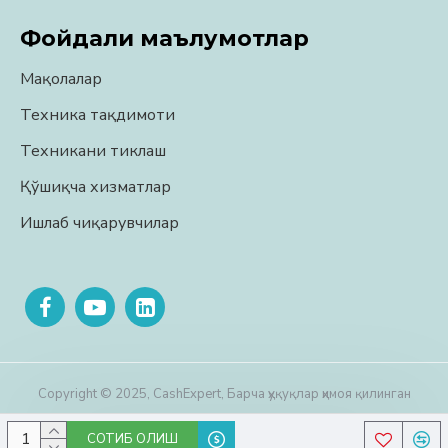
Фойдали маълумотлар
Мақолалар
Техника тақдимоти
Техникани тиклаш
Қўшиқча хизматлар
Ишлаб чиқарувчилар
Copyright © 2025, CashExpert, Барча ҳуқуқлар ҳимоя қилинган
СОТИБ ОЛИШ