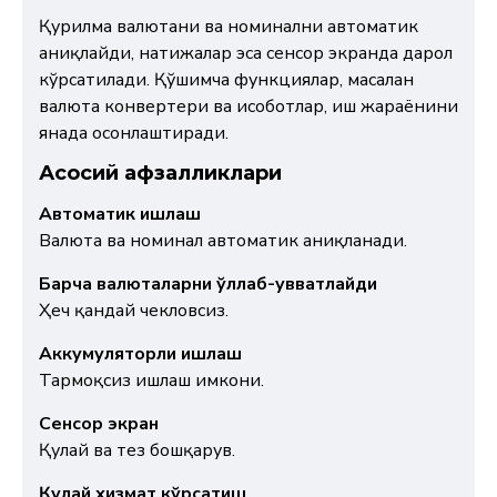
Қурилма валютани ва номинални автоматик
аниқлайди, натижалар эса сенсор экранда дарҳол
кўрсатилади. Қўшимча функциялар, масалан
валюта конвертери ва ҳисоботлар, иш жараёнини
янада осонлаштиради.
Асосий афзалликлари
Автоматик ишлаш
Валюта ва номинал автоматик аниқланади.
Барча валюталарни қўллаб-қувватлайди
Ҳеч қандай чекловсиз.
Аккумуляторли ишлаш
Тармоқсиз ишлаш имкони.
Сенсор экран
Қулай ва тез бошқарув.
Қулай хизмат кўрсатиш