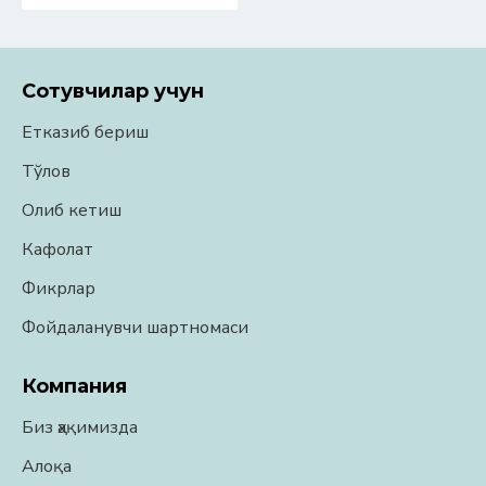
Сотувчилар учун
Етказиб бериш
Тўлов
Олиб кетиш
Кафолат
Фикрлар
Фойдаланувчи шартномаси
Компания
Биз ҳақимизда
Алоқа