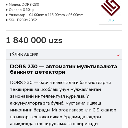
Модел:
DORS-230
Озиқлик:
0.50kg
Ўлчамлар:
104.00mm x 115.00mm x 86.00mm
SKU:
D230M2BS2
BTS
1 840 000 uzs
ТЎЛИҚ ТАВСИФ
DORS 230 — автоматик мультивалюта
банкнот детектори
DORS 230 — барча валютадаги банкнотларни
текшириш ва ҳисоблаш учун мўлжалланган
замонавий интеллектуал қурилма. У
аккумуляторга эга бўлиб, мустақил ишлаш
имконини беради. Многодиапазонли CIS-сканер
ва илғор технологиялар ёрдамида юқори
аниқликда текширув амалга оширилади.