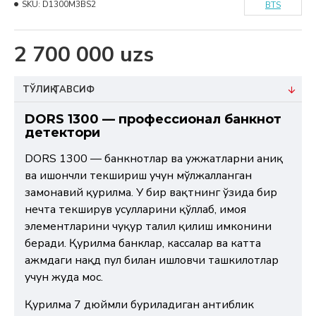
SKU:
D1300M3BS2
BTS
2 700 000 uzs
ТЎЛИҚ ТАВСИФ
DORS 1300 — профессионал банкнот
детектори
DORS 1300 — банкнотлар ва ҳужжатларни аниқ
ва ишончли текшириш учун мўлжалланган
замонавий қурилма. У бир вақтнинг ўзида бир
нечта текширув усулларини қўллаб, ҳимоя
элементларини чуқур таҳлил қилиш имконини
беради. Қурилма банклар, кассалар ва катта
ҳажмдаги нақд пул билан ишловчи ташкилотлар
учун жуда мос.
Қурилма 7 дюймли буриладиган антиблик