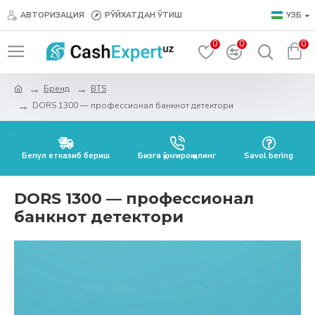
АВТОРИЗАЦИЯ
РЎЙХАТДАН ЎТИШ
УЗБ
0
0
0
Бренд
BTS
DORS 1300 — профессионал банкнот детектори
Бепул етказиб бериш
Бизга қўнғироқ қилинг
Savol bering
DORS 1300 — профессионал
банкнот детектори