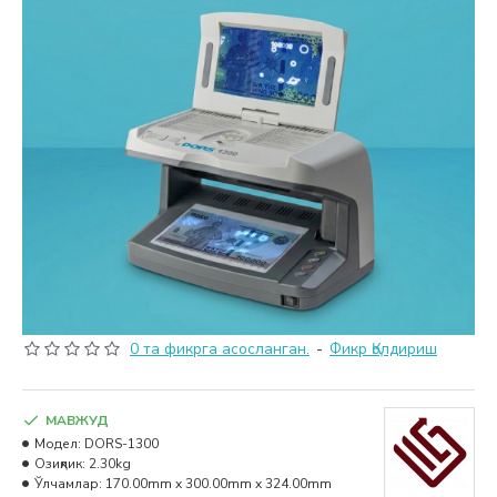
0 та фикрга асосланган.
-
Фикр Қолдириш
МАВЖУД
Модел:
DORS-1300
Озиқлик:
2.30kg
Ўлчамлар:
170.00mm x 300.00mm x 324.00mm