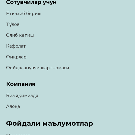
Сотувчилар учун
Етказиб бериш
Тўлов
Олиб кетиш
Кафолат
Фикрлар
Фойдаланувчи шартномаси
Компания
Биз ҳақимизда
Алоқа
Фойдали маълумотлар