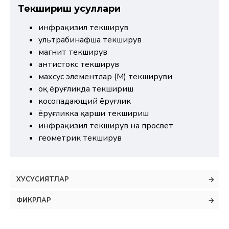
Текшириш усуллари
инфрақизил текширув
ультрабинафша текширув
магнит текширув
антистокс текширув
махсус элементлар (М) текшируви
оқ ёруғликда текшириш
косопадающий ёруғлик
ёруғликка қарши текшириш
инфрақизил текширув на просвет
геометрик текширув
ХУСУСИЯТЛАР
ФИКРЛАР