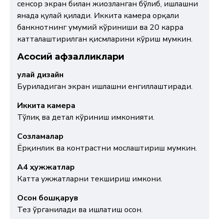
сенсор экран билан жиҳозланган бўлиб, ишлашни
янада қулай қилади. Иккита камера орқали
банкнотнинг умумий кўриниши ва 20 карра
катталаштирилган қисмларини кўриш мумкин.
Асосий афзалликлари
Қулай дизайн
Буриладиган экран ишлашни енгиллаштиради.
Иккита камера
Тўлиқ ва детал кўриниш имконияти.
Созламалар
Ёрқинлик ва контрастни мослаштириш мумкин.
A4 ҳужжатлар
Катта ҳужжатларни текшириш имкони.
Осон бошқарув
Тез ўрганилади ва ишлатиш осон.