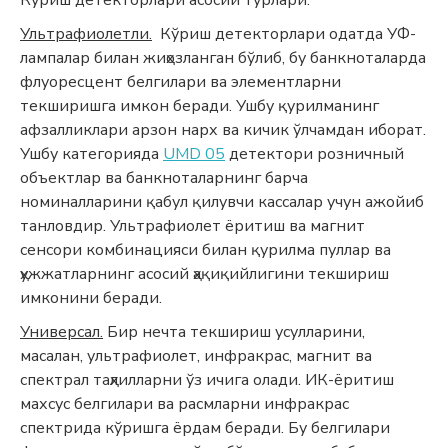
Ультрафиолетли.
Кўриш детекторлари одатда УФ-
лампалар билан жиҳозланган бўлиб, бу банкноталарда
флуоресцент белгилари ва элементларни
текширишга имкон беради. Ушбу қурилманинг
афзалликлари арзон нарх ва кичик ўлчамдан иборат.
Ушбу категорияда
UMD 05
детектори розничный
объектлар ва банкноталарнинг барча
номиналларини қабул қилувчи кассалар учун ажойиб
танловдир. Ультрафиолет ёритиш ва магнит
сенсори комбинацияси билан қурилма пуллар ва
ҳужжатларнинг асосий ҳақиқийлигини текшириш
имконини беради.
Универсал.
Бир нечта текшириш усулларини,
масалан, ультрафиолет, инфракрас, магнит ва
спектрал таҳлилларни ўз ичига олади. ИК-ёритиш
махсус белгилари ва расмларни инфракрас
спектрида кўришга ёрдам беради. Бу белгилари