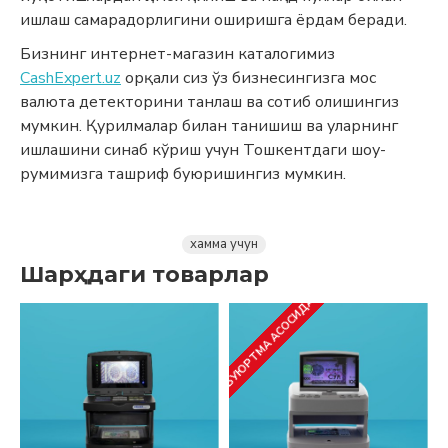
ишлаш самарадорлигини оширишга ёрдам беради.
Бизнинг интернет-магазин каталогимиз
CashExpert.uz
орқали сиз ўз бизнесингизга мос
валюта детекторини танлаш ва сотиб олишингиз
мумкин. Қурилмалар билан танишиш ва уларнинг
ишлашини синаб кўриш учун Тошкентдаги шоу-
румимизга ташриф буюришингиз мумкин.
хамма учун
Шарҳдаги товарлар
БУЮРТМА АСОСИДА