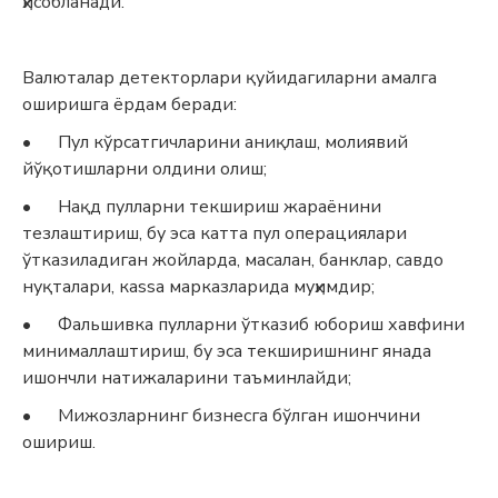
ҳисобланади.
Валюталар детекторлари қуйидагиларни амалга
оширишга ёрдам беради:
•
Пул кўрсатгичларини аниқлаш, молиявий
йўқотишларни олдини олиш;
•
Нақд пулларни текшириш жараёнини
тезлаштириш, бу эса катта пул операциялари
ўтказиладиган жойларда, масалан, банклар, савдо
нуқталари, кassa марказларида муҳимдир;
•
Фальшивка пулларни ўтказиб юбориш хавфини
минималлаштириш, бу эса текширишнинг янада
ишончли натижаларини таъминлайди;
•
Мижозларнинг бизнесга бўлган ишончини
ошириш.