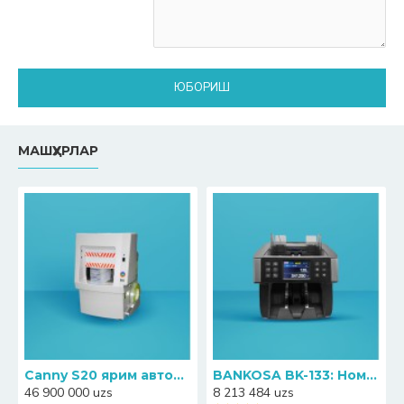
ЮБОРИШ
МАШҲУРЛАР
Canny S20 ярим автоматик банкноталарни прессловчи-қадоқловчи машинаси
BANKOSA BK-133: Номинални аниқлаш функциясига эга ҳамёнбоп пул санагич
46 900 000 uzs
8 213 484 uzs