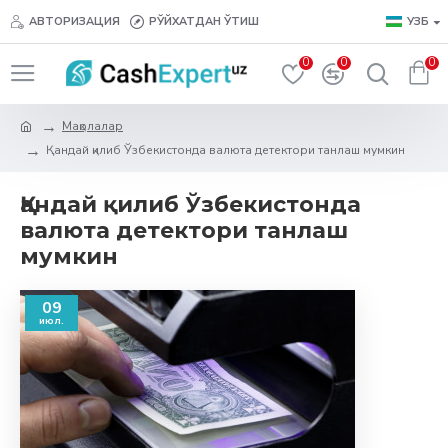
АВТОРИЗАЦИЯ
РЎЙХАТДАН ЎТИШ
УЗБ
0
0
0
Мақолалар
Қандай қилиб Ўзбекистонда валюта детектори танлаш мумкин
Қандай қилиб Ўзбекистонда
валюта детектори танлаш
мумкин
09
июл.