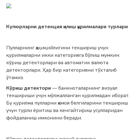
Купюрларни детекция қилиш қурилмалари турлари
Пулларнинг ҳақиқийлигини текшириш учун
қурилмаларни икки категорияга бўлиш мумкин:
кўриш детекторлари ва автоматик валюта
детекторлари. Ҳар бир категорияни тўхталиб
ўтамиз.
Кўриш детектори
— банкноталарнинг визуал
текшириши учун мўлжалланган қурилмадан иборат.
Бу қурилма пулларни ҳимоя белгиларини текшириш
учун турли ёритиш ва кенгайтириш усулларидан
фойдаланиш имконини беради.
Кўриш детекторлари асосий турлари: