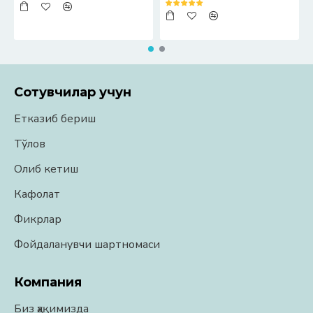
Сотувчилар учун
Етказиб бериш
Тўлов
Олиб кетиш
Кафолат
Фикрлар
Фойдаланувчи шартномаси
Компания
Биз ҳақимизда