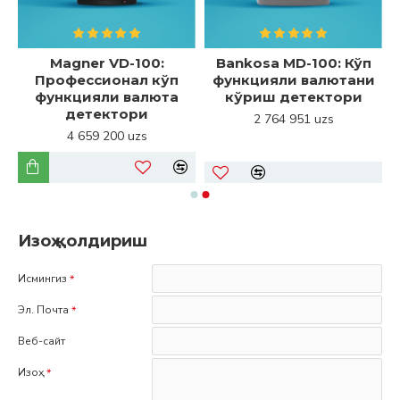
Magner VD-100:
Bankosa MD-100: Кўп
Профессионал кўп
функцияли валютани
5
функцияли валюта
кўриш детектори
детектори
2 764 951 uzs
4 659 200 uzs
Изоҳ қолдириш
Исмингиз
Эл. Почта
Веб-сайт
Изоҳ