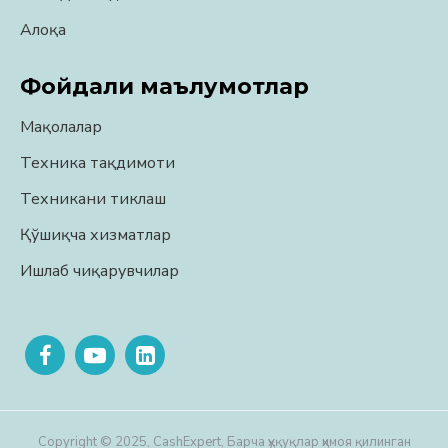
Алоқа
Фойдали маълумотлар
Мақолалар
Техника тақдимоти
Техникани тиклаш
Қўшиқча хизматлар
Ишлаб чиқарувчилар
Copyright © 2025, CashExpert, Барча ҳуқуқлар ҳимоя қилинган