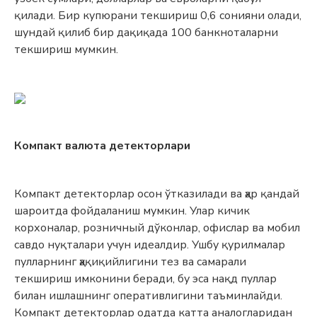
қилади. Бир купюрани текшириш 0,6 сонияни олади,
шундай қилиб бир дақиқада 100 банкноталарни
текшириш мумкин.
Компакт валюта детекторлари
Компакт детекторлар осон ўтказилади ва ҳар қандай
шароитда фойдаланиш мумкин. Улар кичик
корхоналар, розничный дўконлар, офислар ва мобил
савдо нуқталари учун идеалдир. Ушбу қурилмалар
пулларнинг ҳақиқийлигини тез ва самарали
текшириш имконини беради, бу эса нақд пуллар
билан ишлашнинг оперативлигини таъминлайди.
Компакт детекторлар одатда катта аналогларидан