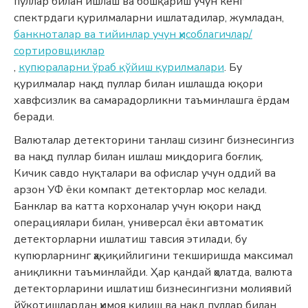
пуллар билан ишлаш ва бошқариш учун кенг
спектрдаги қурилмаларни ишлатадилар, жумладан,
банкноталар ва тийинлар учун ҳисоблагичлар/
сортировщиклар
,
купюраларни ўраб қўйиш қурилмалари
. Бу
қурилмалар нақд пуллар билан ишлашда юқори
хавфсизлик ва самарадорликни таъминлашга ёрдам
беради.
Валюталар детекторини танлаш сизинг бизнесингиз
ва нақд пуллар билан ишлаш миқдорига боғлиқ.
Кичик савдо нуқталари ва офислар учун оддий ва
арзон УФ ёки компакт детекторлар мос келади.
Банклар ва катта корхоналар учун юқори нақд
операциялари билан, универсал ёки автоматик
детекторларни ишлатиш тавсия этилади, бу
купюрларнинг ҳақиқийлигини текширишда максимал
аниқликни таъминлайди. Ҳар қандай ҳолатда, валюта
детекторларини ишлатиш бизнесингизни молиявий
йўқотишлардан ҳимоя қилиш ва нақд пуллар билан