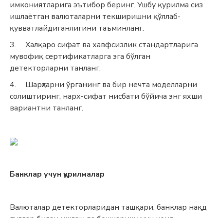
имкониятларига эътибор беринг. Ушбу қурилма сиз
ишлаётган валюталарни текширишни қўллаб-
қувватлайдиганлигини таъминланг.
3.
Халқаро сифат ва хавфсизлик стандартларига
мувофиқ сертификатларга эга бўлган
детекторларни танланг.
4.
Шарҳларни ўрганинг ва бир нечта моделларни
солиштиринг, нарх-сифат нисбати бўйича энг яхши
вариантни танланг.
Банклар учун қурилмалар
Валюталар детекторларидан ташқари, банклар нақд