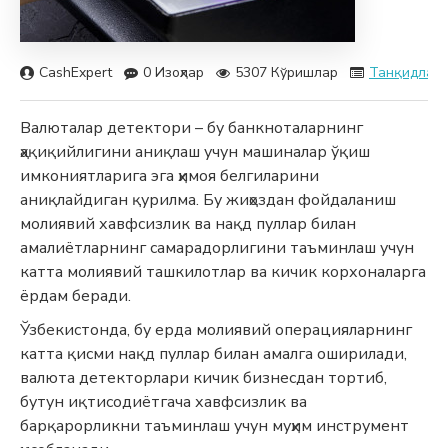
CashExpert
0 Изоҳлар
5307 Кўришлар
Танқидлар
Валюталар детектори – бу банкноталарнинг
ҳақиқийлигини аниқлаш учун машиналар ўқиш
имкониятларига эга ҳимоя белгиларини
аниқлайдиган қурилма. Бу жиҳоздан фойдаланиш
молиявий хавфсизлик ва нақд пуллар билан
амалиётларнинг самарадорлигини таъминлаш учун
катта молиявий ташкилотлар ва кичик корхоналарга
ёрдам беради.
Ўзбекистонда, бу ерда молиявий операцияларнинг
катта қисми нақд пуллар билан амалга оширилади,
валюта детекторлари кичик бизнесдан тортиб,
бутун иқтисодиётгача хавфсизлик ва
барқарорликни таъминлаш учун муҳим инструмент