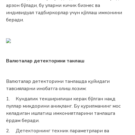
арзон бўлади, бу уларни кичик бизнес ва
индивидуал тадбиркорлар учун қўллаш имконини
беради.
Валюталар детекторини танлаш
Валюталар детекторини танлашда қуйидаги
тавсияларни инобатга олиш лозим:
1.
Кундалик текширилиши керак бўлган нақд
пуллар миқдорини аниқланг. Бу қурилманинг мос
келадиган ишлатиш имкониятларини танлашга
ёрдам беради.
2.
Детекторнинг техник параметрлари ва