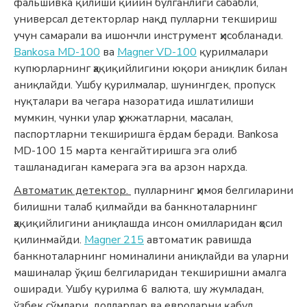
фальшивка қилиши қийин бўлганлиги сабабли,
универсал детекторлар нақд пулларни текшириш
учун самарали ва ишончли инструмент ҳисобланади.
Bankosa MD-100
ва
Magner VD-100
қурилмалари
купюрларнинг ҳақиқийлигини юқори аниқлик билан
аниқлайди. Ушбу қурилмалар, шунингдек, пропуск
нуқталари ва чегара назоратида ишлатилиши
мумкин, чунки улар ҳужжатларни, масалан,
паспортларни текширишга ёрдам беради. Bankosa
MD-100 15 марта кенгайтиришга эга олиб
ташланадиган камерага эга ва арзон нархда.
Автоматик детектор.
пулларнинг ҳимоя белгиларини
билишни талаб қилмайди ва банкноталарнинг
ҳақиқийлигини аниқлашда инсон омилларидан ҳосил
қилинмайди.
Magner 215
автоматик равишда
банкноталарнинг номиналини аниқлайди ва уларни
машиналар ўқиш белгиларидан текширишни амалга
оширади. Ушбу қурилма 6 валюта, шу жумладан,
ўзбек сўмлари, долларлар ва евроларни қабул