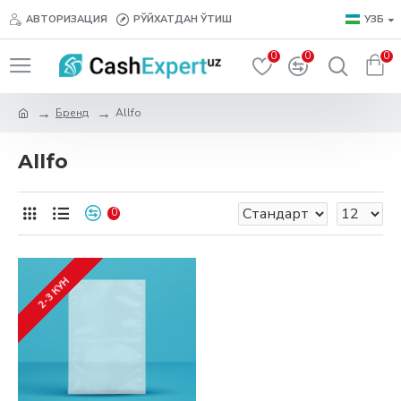
АВТОРИЗАЦИЯ
РЎЙХАТДАН ЎТИШ
УЗБ
0
0
0
Бренд
Allfo
Allfo
0
2-3 КУН