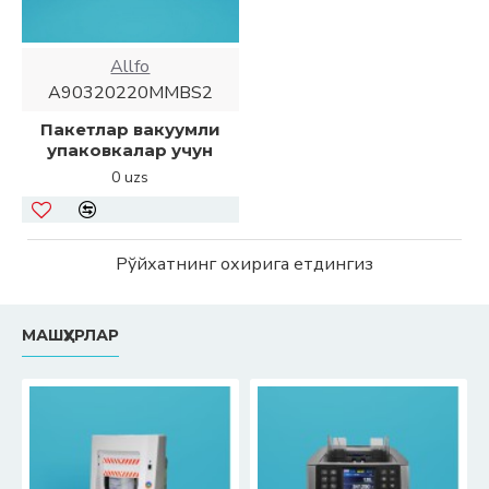
Allfo
A90320220MMBS2
Пакетлар вакуумли
упаковкалар учун
0 uzs
Рўйхатнинг охирига етдингиз
МАШҲУРЛАР