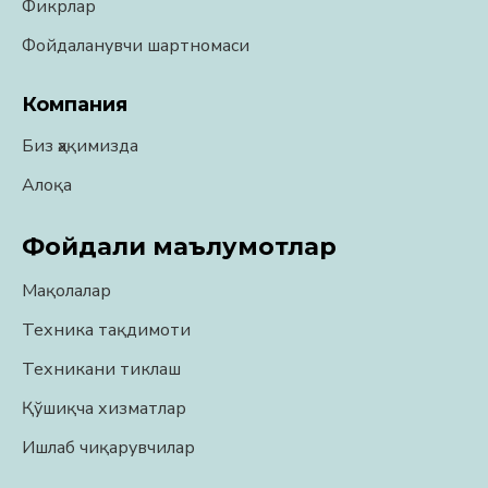
Фикрлар
Фойдаланувчи шартномаси
Компания
Биз ҳақимизда
Алоқа
Фойдали маълумотлар
Мақолалар
Техника тақдимоти
Техникани тиклаш
Қўшиқча хизматлар
Ишлаб чиқарувчилар