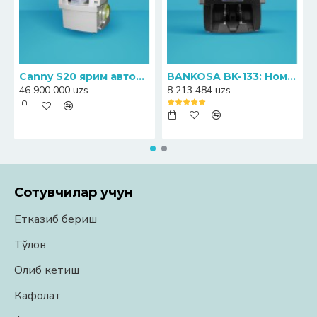
Canny S20 ярим автоматик банкноталарни прессловчи-қадоқловчи машинаси
BANKOSA BK-133: Номинални аниқлаш функциясига эга ҳамёнбоп пул санагич
46 900 000 uzs
8 213 484 uzs
Сотувчилар учун
Етказиб бериш
Тўлов
Олиб кетиш
Кафолат