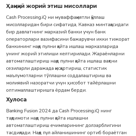
Ҳақиқий жорий этиш мисоллари
Cash Processing.iQ ни муваффақиятли қўллаш
мисолларидан бири сифатида, Кавказ минтақасидаги
бир давлатнинг марказий банки учун банк
операторлари вазифасини бажарувчи икки тижорат
банкининг нақд пулни қайта ишлаш марказларида
унинг жорий этилиши келтирилади. Жараёнларни
автоматлаштириш нақд пулни қайта ишлаш вақтни
сезиларли даражада қисқартириш, статистик
маълумотларни тўплашни соддалаштириш ва
молиявий назоратчи учун ҳисобот тайёрлашни
оптималлаштиришга ёрдам берди.
Хулоса
Banking Fusion 2024 да Cash Processing.iQ нинг
тақдимоти нақд пулни қайта ишлашни
автоматлаштириш ечимларининг долзарблигини
тасдиқлади. Нақд пул айланишининг ортиб бораётган