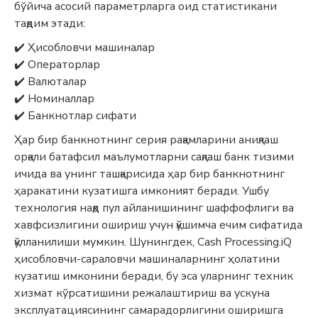
бўйича асосий параметрларга оид статистикани
тақдим этади:
✔️ Ҳисобловчи машиналар
✔️ Операторлар
✔️ Валюталар
✔️ Номиналлар
✔️ Банкнотлар сифати
Ҳар бир банкнотнинг серия рақамларини аниқлаш
орқали батафсил маълумотларни сақлаш банк тизими
ичида ва унинг ташқарисида ҳар бир банкнотнинг
ҳаракатини кузатишга имконият беради. Ушбу
технология нақд пул айланишининг шаффофлиги ва
хавфсизлигини ошириш учун қўшимча ечим сифатида
қўлланилиши мумкин. Шунингдек, Cash Processing.iQ
ҳисобловчи-сараловчи машиналарнинг ҳолатини
кузатиш имконини беради, бу эса уларнинг техник
хизмат кўрсатишини режалаштириш ва ускуна
эксплуатациясининг самарадорлигини оширишга