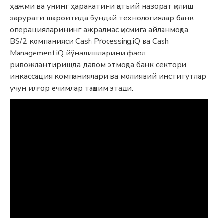
ҳажми ва унинг ҳаракатини қатъий назорат қилиш
зарурати шароитида бундай технологиялар банк
операцияларининг ажралмас қисмига айланмоқда.
BS/2 компанияси Cash Processing.iQ ва Cash
Management.iQ йўналишларини фаол
ривожлантиришда давом этмоқда банк сектори,
инкассация компаниялари ва молиявий институтлар
учун илғор ечимлар тақдим этади.