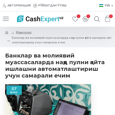
АВТОРИЗАЦИЯ
РЎЙХАТДАН ЎТИШ
УЗБ
0
0
0
Мақолалар
Банклар ва молиявий муассасаларда нақд пулни қайта ишлашни авт
оматлаштириш учун самарали ечим
Банклар ва молиявий
муассасаларда нақд пулни қайта
ишлашни автоматлаштириш
учун самарали ечим
07
февр.