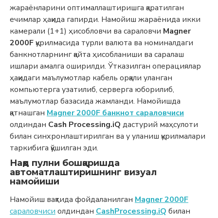
жараёнларини оптималлаштиришга қаратилган
ечимлар ҳақида гапирди. Намойиш жараёнида икки
камерали (1+1) ҳисобловчи ва сараловчи
Magner
2000F
қурилмасида турли валюта ва номиналдаги
банкнотларнинг қайта ҳисобланиши ва саралаш
ишлари амалга оширилди. Ўтказилган операциялар
ҳақидаги маълумотлар кабель орқали уланган
компьютерга узатилиб, серверга юборилиб,
маълумотлар базасида жамланди. Намойишда
қатнашган
Magner 2000F банкнот сараловчиси
олдиндан
Cash Processing.iQ
дастурий маҳсулоти
билан синхронлаштирилган ва у уланиш қурилмалари
таркибига қўшилган эди.
Нақд пулни бошқаришда
автоматлаштиришнинг визуал
намойиши
Намойиш вақтида фойдаланилган
Magner 2000F
сараловчиси
олдиндан
CashProcessing.iQ
билан