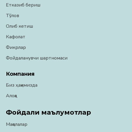
Етказиб бериш
Тўлов
Олиб кетиш
Кафолат
Фикрлар
Фойдаланувчи шартномаси
Компания
Биз ҳақимизда
Алоқа
Фойдали маълумотлар
Мақолалар