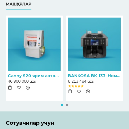
МАШҲУРЛАР
Canny S20 ярим автоматик банкноталарни прессловчи-қадоқловчи машинаси
BANKOSA BK-133: Номинални аниқлаш функциясига эга ҳамёнбоп пул санагич
46 900 000 uzs
8 213 484 uzs
Сотувчилар учун