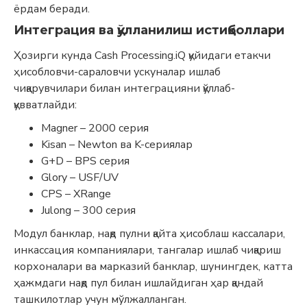
ёрдам беради.
Интеграция ва қўлланилиш истиқболлари
Ҳозирги кунда Cash Processing.iQ қуйидаги етакчи
ҳисобловчи-сараловчи ускуналар ишлаб
чиқарувчилари билан интеграцияни қўллаб-
қувватлайди:
Magner – 2000 серия
Kisan – Newton ва K-сериялар
G+D – BPS серия
Glory – USF/UV
CPS – XRange
Julong – 300 серия
Модул банклар, нақд пулни қайта ҳисоблаш кассалари,
инкассация компаниялари, тангалар ишлаб чиқариш
корхоналари ва марказий банклар, шунингдек, катта
ҳажмдаги нақд пул билан ишлайдиган ҳар қандай
ташкилотлар учун мўлжалланган.