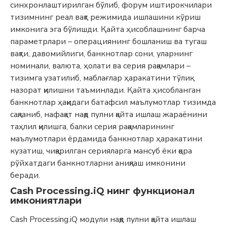
синхронлаштирилган бўлиб, форум иштирокчилари
тизимнинг реал вақт режимида ишлашини кўриш
имконига эга бўлишди. Қайта ҳисоблашнинг барча
параметрлари – операциянинг бошланиш ва тугаш
вақти, давомийлиги, банкнотлар сони, уларнинг
номинали, валюта, ҳолати ва серия рақамлари –
тизимга узатилиб, маблағлар ҳаракатини тўлиқ
назорат қилишни таъминлади. Қайта ҳисобланган
банкнотлар ҳақидаги батафсил маълумотлар тизимда
сақланиб, нафақат нақд пулни қайта ишлаш жараёнини
таҳлил қилишга, балки серия рақамларининг
маълумотлари ёрдамида банкнотлар ҳаракатини
кузатиш, чиқарилган серияларга мансуб ёки қора
рўйхатдаги банкнотларни аниқлаш имконини
беради.
Cash Processing.iQ
нинг функционал
имкониятлари
Cash Processing.iQ модули нақд пулни қайта ишлаш