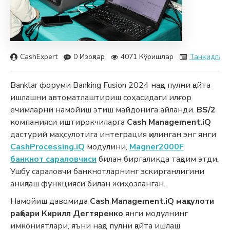
CashExpert
0 Изоҳлар
4071 Кўришлар
Танқидлар
Banklar форуми Banking Fusion 2024 нақд пулни қайта
ишлашни автоматлаштириш соҳасидаги илғор
ечимларни намойиш этиш майдонига айланди.
BS/2
компанияси иштирокчиларга
Cash Management.iQ
дастурий маҳсулотига интеграция қилинган энг янги
CashProcessing.iQ
модулини,
Magner2000F
банкнот сараловчиси
билан биргаликда тақдим этди.
Ушбу сараловчи банкнотларнинг эскирганлигини
аниқлаш функцияси билан жиҳозланган.
Намойиш давомида
Cash Management.iQ маҳсулоти
раҳбари Кирилл Дегтяренко
янги модулнинг
имкониятлари, яъни нақд пулни қайта ишлаш